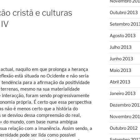
Novembro 20
o cristã e culturas
Outubro 2013
 IV
Setembro 201
Agosto 2013
Julho 2013
Junho 2013
a actual, naquilo em que prolonga a herança
Maio 2013
flexão está situada no Ocidente e não seria
Abril 2013
 tendência para a afirmação da positividade
 terrenas, mesmo na sua materialidade
Janeiro 2013
de interacção, foram sendo progressivamente
onomia própria. É certo que essa perspectiva
Dezembro 201
mas não é menos certo que a história do
s se desviou dessa compreensão do real,
Novembro 201
ca» do mundo, com base numa ambígua
Outubro 2012
sua relação com a imanência. Assim sendo, a
rnidade pode ser lida como possível
Setembro 201