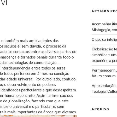
 VI
ARTIGOS RE
Acompañar itine
Mistagogía, co
O uso da intelig
 e também mais ambivalentes das
os séculos é, sem dúvida, o processo da
Globalização te
do, os contactos entre as diversas partes do
simbólicas: uma 
Renascença e tornados banais durante todo o
experiência po
s das tecnologias de comunicação –
 interdependência entre todos os seres
Permanecer hum
o de todos pertencerem à mesma condição
futuro comum
ariedade universal. Por outro lado, contudo,
iou o desenvolvimento de poderes
Apresentação –
 identidades particulares e que desrespeitam
Teologia, Cultu
er humano concreto. Assim, a inserção dos
o de globalização, fazendo com que este
ntre o universal e o particular é, sem
ARQUIVO
urais mais importantes da época que vivemos.