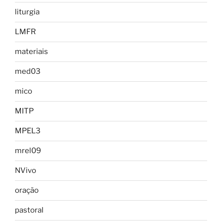
liturgia
LMFR
materiais
med03
mico
MITP
MPEL3
mrel09
NVivo
oração
pastoral