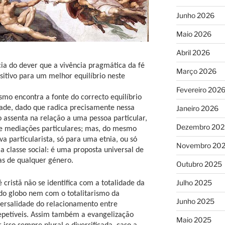
Junho 2026
Maio 2026
Abril 2026
ia do dever que a vivência pragmática da fé
Março 2026
sitivo para um melhor equilíbrio neste
Fevereiro 202
ismo encontra a fonte do correcto equilíbrio
dade, dado que radica precisamente nessa
Janeiro 2026
o assenta na relação a uma pessoa particular,
Dezembro 202
 de mediações particulares; mas, do mesmo
 particularista, só para uma etnia, ou só
Novembro 20
 classe social: é uma proposta universal de
as de qualquer género.
Outubro 2025
Julho 2025
 cristã não se identifica com a totalidade da
do globo nem com o totalitarismo da
Junho 2025
versalidade do relacionamento entre
rrepetíveis. Assim também a evangelização
Maio 2025