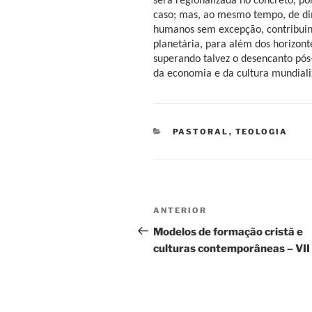
será regionalizada no concreto, por
caso; mas, ao mesmo tempo, de dim
humanos sem excepção, contribuind
planetária, para além dos horizonte
superando talvez o desencanto pós
da economia e da cultura mundiali
CATEGORIAS
PASTORAL
,
TEOLOGIA
Navegação
Conteúdo
ANTERIOR
de
anterior
Modelos de formação cristã e
culturas contemporâneas – VII
artigos