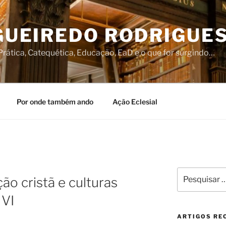
IGUEIREDO RODRIGUE
rática, Catequética, Educação, EaD e o que for surgindo…
Por onde também ando
Ação Eclesial
Pesquisar
o cristã e culturas
por:
 VI
ARTIGOS RE