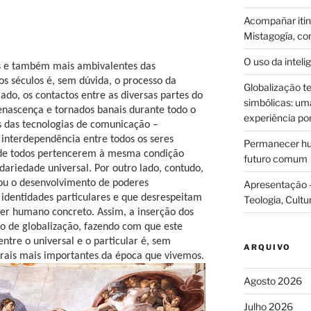
Acompañar itine
Mistagogía, co
O uso da intelig
 e também mais ambivalentes das
os séculos é, sem dúvida, o processo da
Globalização te
do, os contactos entre as diversas partes do
simbólicas: uma 
Renascença e tornados banais durante todo o
experiência po
s das tecnologias de comunicação –
 interdependência entre todos os seres
Permanecer hum
o de todos pertencerem à mesma condição
futuro comum
ariedade universal. Por outro lado, contudo,
iou o desenvolvimento de poderes
Apresentação –
 identidades particulares e que desrespeitam
Teologia, Cultu
er humano concreto. Assim, a inserção dos
o de globalização, fazendo com que este
ntre o universal e o particular é, sem
ARQUIVO
urais mais importantes da época que vivemos.
Agosto 2026
Julho 2026