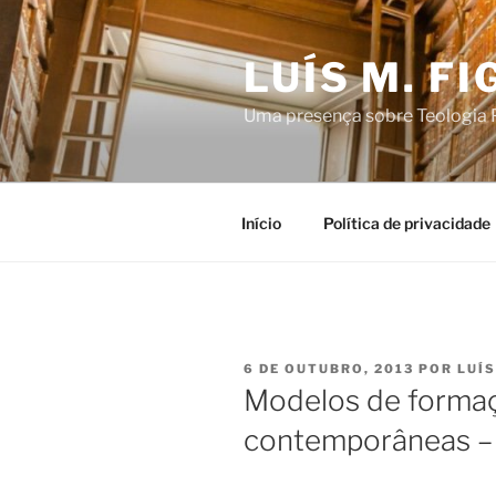
Saltar
para
LUÍS M. F
o
conteúdo
Uma presença sobre Teologia P
Início
Política de privacidade
PUBLICADO
6 DE OUTUBRO, 2013
POR
LUÍS
EM
Modelos de formaçã
contemporâneas –