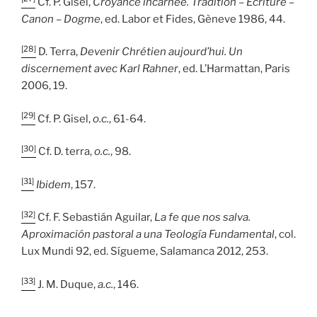
Cf. P. Gisel,
Croyance incarnée. Tradition – Écriture –
Canon – Dogme
, ed. Labor et Fides, Gèneve 1986, 44.
[28]
D. Terra,
Devenir Chrétien aujourd’hui. Un
discernement avec Karl Rahner
, ed. L’Harmattan, Paris
2006, 19.
[29]
Cf. P. Gisel,
o.c.
, 61-64.
[30]
Cf. D. terra,
o.c.
, 98.
[31]
Ibidem
, 157.
[32]
Cf. F. Sebastián Aguilar,
La fe que nos salva.
Aproximación pastoral a una Teología Fundamental
, col.
Lux Mundi 92, ed. Sígueme, Salamanca 2012, 253.
[33]
J. M. Duque,
a.c.
, 146.