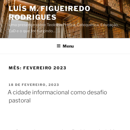
Saltar
LUÍS M. FIGUEIREDO
para
RODRIGUES
o
conteúdo
Uma presença sobre Teologia Prática, Catequética, Educação,
EaD e o que for surgindo…
Menu
MÊS:
FEVEREIRO 2023
PUBLICADO
18 DE FEVEREIRO, 2023
EM
A cidade informacional como desafio
pastoral