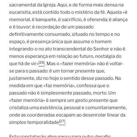
sacramental da Igreja. Aqui, e de forma mais densa na
eucaristia, está contido todo o mistério da fé. Aquela «é
memorial, é banquete, é sacrifício, é oferenda; é aliança
e é louvor; é recordação de um passado
definitivamente consumado, situado no tempo e no
espaço, é presença única que assume o homem
integrando-o no ato transcendental do Senhor e não é
menos esperança em relação ao futuro, nostalgia do
[26]
que há de vir»
. Mas o «fazer memória» não é voltar-
se para o passado: é um tornar
presente
que,
justamente, diz no hoje o sentido desse passado. Na
medida em que «faz memória», confessa que o
passado não é simplesmente passado, morto. Um
«fazer memória» é sempre um gesto
presente
que
cristaliza uma existência, pessoal e comunitariamente,
onde as coordenadas escapam ao desenrolar linear da
[27]
simples temporalidade
.
Esta constatação abre passo para outro desafio