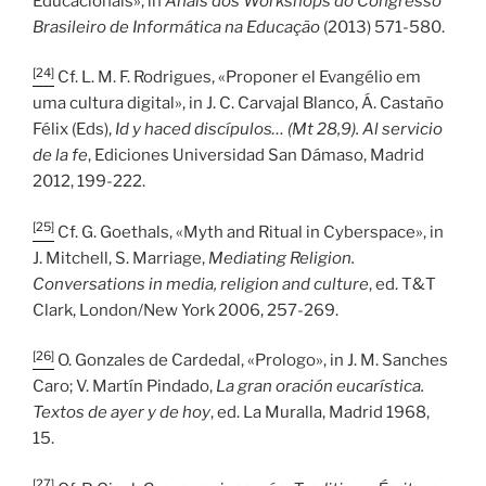
Educacionais», in
Anais dos Workshops do Congresso
Brasileiro de Informática na Educação
(2013)
571-580.
[24]
Cf. L. M. F. Rodrigues, «Proponer el Evangélio em
uma cultura digital», in J. C. Carvajal Blanco, Á. Castaño
Félix (Eds),
Id y haced discípulos… (Mt 28,9). Al servicio
de la fe
, Ediciones Universidad San Dámaso, Madrid
2012, 199-222.
[25]
Cf. G. Goethals, «Myth and Ritual in Cyberspace», in
J. Mitchell, S. Marriage,
Mediating Religion.
Conversations in media, religion and culture
, ed. T&T
Clark, London/New York 2006, 257-269.
[26]
O. Gonzales de Cardedal, «Prologo», in J. M. Sanches
Caro; V. Martín Pindado,
La gran oración eucarística.
Textos de ayer y de hoy
, ed. La Muralla, Madrid 1968,
15.
[27]