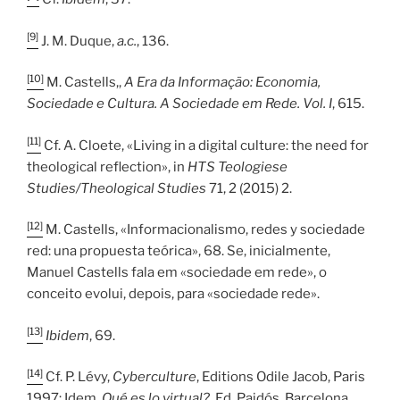
[9]
J. M. Duque,
a.c.
, 136.
[10]
M. Castells,,
A Era da Informação: Economia,
Sociedade e Cultura. A Sociedade em Rede. Vol. I
, 615.
[11]
Cf. A. Cloete, «Living in a digital culture: the need for
theological reflection», in
HTS Teologiese
Studies/Theological Studies
71, 2 (2015) 2.
[12]
M. Castells, «Informacionalismo, redes y sociedade
red: una propuesta teórica», 68. Se, inicialmente,
Manuel Castells fala em «sociedade em rede», o
conceito evolui, depois, para «sociedade rede».
[13]
Ibidem
, 69.
[14]
Cf. P. Lévy,
Cyberculture
, Editions Odile Jacob, Paris
1997; Idem,
Qué es lo virtual?
, Ed. Paidós, Barcelona