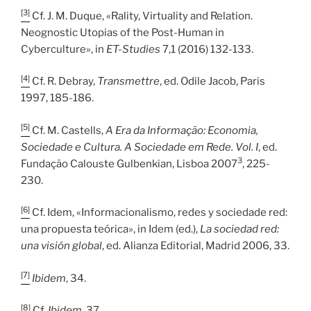
[3]
Cf. J. M. Duque, «Rality, Virtuality and Relation.
Neognostic Utopias of the Post-Human in
Cyberculture», in
ET-Studies
7,1 (2016) 132-133.
[4]
Cf. R. Debray,
Transmettre
, ed. Odile Jacob, Paris
1997, 185-186.
[5]
Cf. M. Castells,
A Era da Informação: Economia,
Sociedade e Cultura. A Sociedade em Rede. Vol. I
, ed.
3
Fundação Calouste Gulbenkian, Lisboa 2007
, 225-
230.
[6]
Cf. Idem, «Informacionalismo, redes y sociedade red:
una propuesta teórica», in Idem (ed.),
La sociedad red:
una visión global
, ed. Alianza Editorial, Madrid 2006, 33.
[7]
Ibidem
, 34.
[8]
Cf.
Ibidem
, 37.