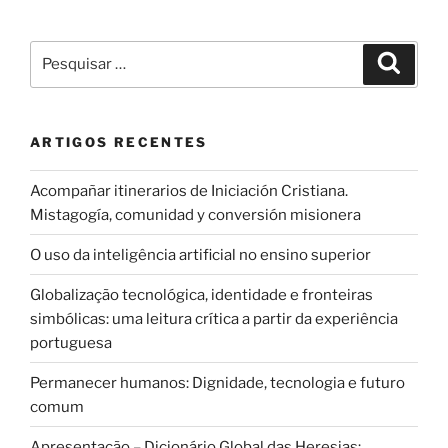
Pesquisar
Pesqui
por:
ARTIGOS RECENTES
Acompañar itinerarios de Iniciación Cristiana.
Mistagogía, comunidad y conversión misionera
O uso da inteligência artificial no ensino superior
Globalização tecnológica, identidade e fronteiras
simbólicas: uma leitura crítica a partir da experiência
portuguesa
Permanecer humanos: Dignidade, tecnologia e futuro
comum
Apresentação – Dicionário Global das Heresias: