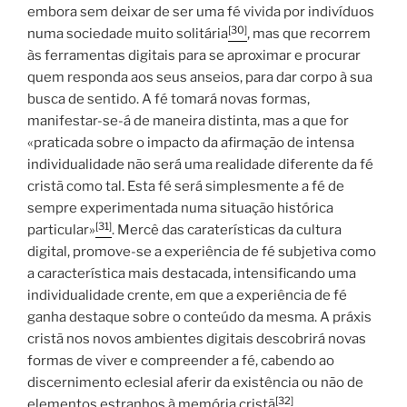
embora sem deixar de ser uma fé vivida por indivíduos
[30]
numa sociedade muito solitária
, mas que recorrem
às ferramentas digitais para se aproximar e procurar
quem responda aos seus anseios, para dar corpo à sua
busca de sentido. A fé tomará novas formas,
manifestar-se-á de maneira distinta, mas a que for
«praticada sobre o impacto da afirmação de intensa
individualidade não será uma realidade diferente da fé
cristã como tal. Esta fé será simplesmente a fé de
sempre experimentada numa situação histórica
[31]
particular»
. Mercê das caraterísticas da cultura
digital, promove-se a experiência de fé subjetiva como
a característica mais destacada, intensificando uma
individualidade crente, em que a experiência de fé
ganha destaque sobre o conteúdo da mesma. A práxis
cristã nos novos ambientes digitais descobrirá novas
formas de viver e compreender a fé, cabendo ao
discernimento eclesial aferir da existência ou não de
[32]
elementos estranhos à memória cristã
.