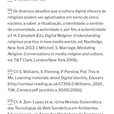
[21]
Os diversos desafios que a cultura digital oferece às
religiões podem ser aglutinados em torno de cinco
núcleos, a saber: a ritualização, a identidade, o sentido
de comunidade, a autoridade e, por fim, a autenticidade
(cf. H. Campbell (Ed.),
Digital Religion. Understanding
religious practice in new media worlds
, ed. Routledgs,
New York 2013; J. Mitchell, S. Marriage,
Mediating
Religion. Conversations in media, religion and culture
,
ed. T&T Clark, London/New York 2006).
[22]
Cf. S. Williams, S. Fleming, P. Parslow, Pat,
This Is
Me, Learning materials about Digital Identity
, Eduserv
[http://centaur.reading.ac.uk/17356/1/Williams_2010_
TiM_Careers.pdf (acedido a 30/05/2016)].
[23]
Cf. A. Zem-Lopes et al, «Uma Revisão Sistemática
das Tecnologias da Web Semântica em Ambientes