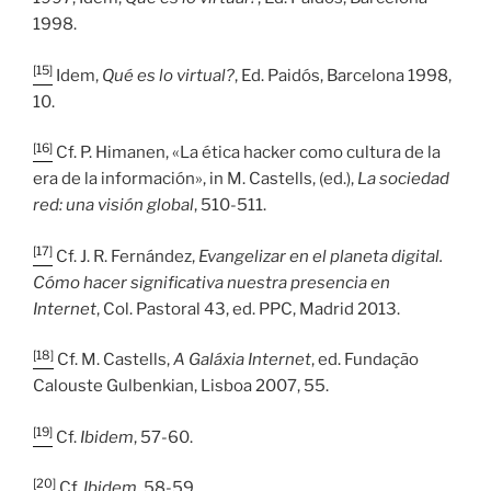
1998.
[15]
Idem,
Qué es lo virtual?
, Ed. Paidós, Barcelona 1998,
10.
[16]
Cf. P. Himanen, «La ética hacker como cultura de la
era de la información», in M. Castells, (ed.),
La sociedad
red: una visión global
, 510-511.
[17]
Cf. J. R. Fernández,
Evangelizar en el planeta digital.
Cómo hacer significativa nuestra presencia en
Internet
, Col. Pastoral 43, ed. PPC, Madrid 2013.
[18]
Cf. M. Castells,
A Galáxia Internet
, ed. Fundação
Calouste Gulbenkian, Lisboa 2007, 55.
[19]
Cf.
Ibidem
, 57-60.
[20]
Cf.
Ibidem
, 58-59.