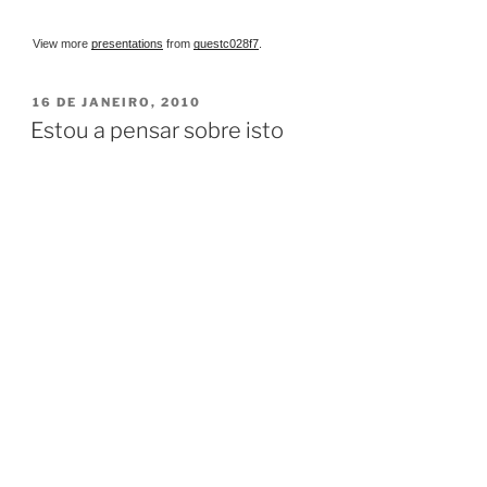
View more
presentations
from
guestc028f7
.
PUBLICADO
16 DE JANEIRO, 2010
EM
Estou a pensar sobre isto