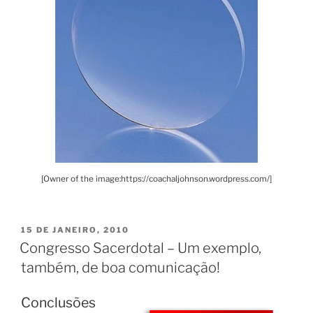
[Owner of the image:https://coachaljohnson.wordpress.com/]
PUBLICADO
15 DE JANEIRO, 2010
EM
Congresso Sacerdotal – Um exemplo,
também, de boa comunicação!
Conclusões