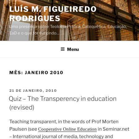
Saltar
LUÍS M. FIGUEIREDO
para
RODRIGUES
o
conteúdo
Uma presença sobre Teologia Prática, Catequética, Educação,
EaD e o que for surgindo…
Menu
MÊS:
JANEIRO 2010
PUBLICADO
21 DE JANEIRO, 2010
EM
Quiz – The Transperency in education
(revised)
Teaching transparent, in the words of Prof Morten
Paulsen (see
in Seminar.net
Cooperative Online Education
– International journal of media, technology and