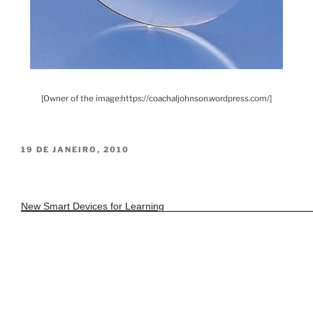
[Owner of the image:https://coachaljohnson.wordpress.com/]
PUBLICADO
19 DE JANEIRO, 2010
EM
New Smart Devices for Learning