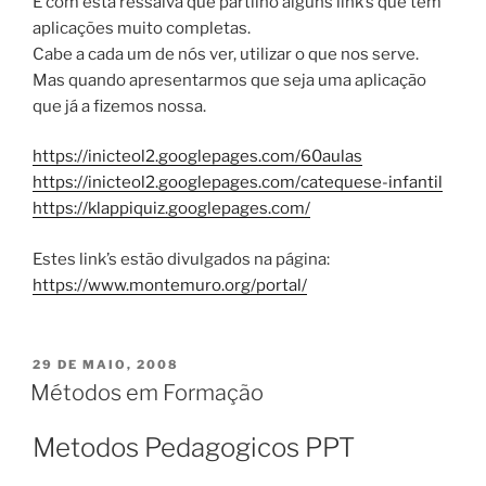
É com esta ressalva que partilho alguns link’s que têm
aplicações muito completas.
Cabe a cada um de nós ver, utilizar o que nos serve.
Mas quando apresentarmos que seja uma aplicação
que já a fizemos nossa.
https://inicteol2.googlepages.com/60aulas
https://inicteol2.googlepages.com/catequese-infantil
https://klappiquiz.googlepages.com/
Estes link’s estão divulgados na página:
https://www.montemuro.org/portal/
PUBLICADO
29 DE MAIO, 2008
EM
Métodos em Formação
Metodos Pedagogicos PPT