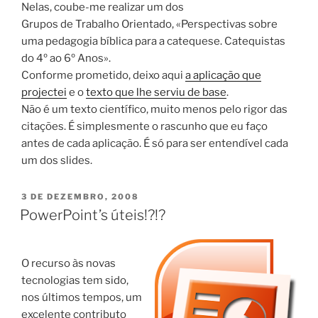
Nelas, coube-me realizar um dos
Grupos de Trabalho Orientado, «Perspectivas sobre
uma pedagogia bíblica para a catequese. Catequistas
do 4º ao 6º Anos».
Conforme prometido, deixo aqui
a aplicação que
projectei
e o
texto que lhe serviu de base
.
Não é um texto científico, muito menos pelo rigor das
citações. É simplesmente o rascunho que eu faço
antes de cada aplicação. É só para ser entendível cada
um dos slides.
PUBLICADO
3 DE DEZEMBRO, 2008
EM
PowerPoint’s úteis!?!?
O recurso às novas
tecnologias tem sido,
nos últimos tempos, um
excelente contributo