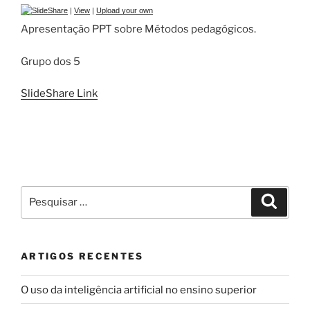
|
View
|
Upload your own
Apresentação PPT sobre Métodos pedagógicos.
Grupo dos 5
SlideShare Link
Pesquisar
Pesqui
por:
ARTIGOS RECENTES
O uso da inteligência artificial no ensino superior