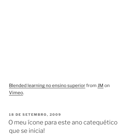
Blended learning no ensino superior
from
JM
on
Vimeo
.
PUBLICADO
18 DE SETEMBRO, 2009
EM
O meu ícone para este ano catequético
que se inicia!