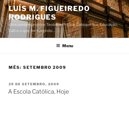
Saltar
LUÍS M. FIGUEIREDO
para
RODRIGUES
o
conteúdo
Uma presença sobre Teologia Prática, Catequética, Educação,
EaD e o que for surgindo…
Menu
MÊS:
SETEMBRO 2009
PUBLICADO
29 DE SETEMBRO, 2009
EM
A Escola Católica, Hoje