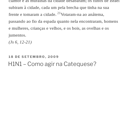
clamor e as muralhas da cidade desabaram; os filhos de Israel
subiram à cidade, cada um pela brecha que tinha na sua
21
frente e tomaram a cidade.
Votaram-na ao anátema,
passando ao fio da espada quanto nela encontraram, homens
e mulheres, crianças e velhos, e os bois, as ovelhas e os
jumentos.
(Js 6, 12-21)
PUBLICADO
18 DE SETEMBRO, 2009
EM
H1N1 – Como agir na Catequese?