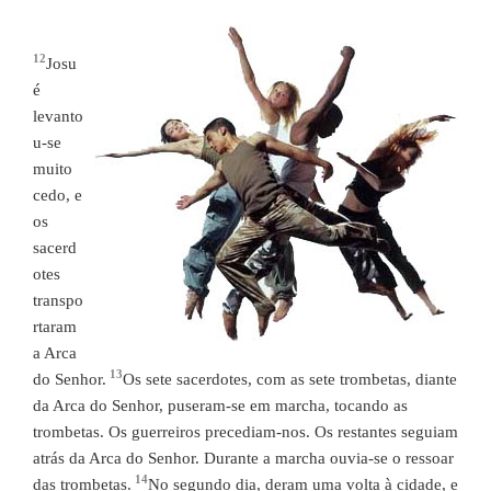
12
Josu
é
levanto
u-se
muito
cedo, e
os
sacerd
otes
transpo
rtaram
a Arca
13
do Senhor.
Os sete sacerdotes, com as sete trombetas, diante
da Arca do Senhor, puseram-se em marcha, tocando as
trombetas. Os guerreiros precediam-nos. Os restantes seguiam
atrás da Arca do Senhor. Durante a marcha ouvia-se o ressoar
14
das trombetas.
No segundo dia, deram uma volta à cidade, e