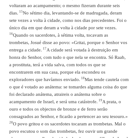
voltaram ao acampamento; o mesmo fizeram durante seis
15
dias.
No sétimo dia, levantando-se de madrugada, deram
sete vezes a volta à cidade, como nos dias precedentes. Foi o
único dia em que deram a volta à cidade por sete vezes.
16
Quando os sacerdotes, à sétima volta, tocavam as
trombetas, Josué disse ao povo: «Gritai, porque o Senhor vos
17
entrega a cidade.
A cidade será votada à destruição em
honra do Senhor, com tudo o que nela se encontra. Só Raab,
a prostituta, terá a vida salva, com todos os que se
encontrarem em sua casa, porque ela escondeu os
18
exploradores que havíamos enviado.
Mas tende cautela com
o que é votado ao anátema: se tomardes alguma coisa do que
foi declarado anátema, atraireis o anátema sobre o
19
acampamento de Israel, e será uma catástrofe.
A prata, o
ouro e todos os objectos de bronze e de ferro serão
consagrados ao Senhor, e ficarão a pertencer ao seu tesouro.»
20
O povo gritou e os sacerdotes tocaram as trombetas. Mal o
povo escutou o som das trombetas, fez ouvir um grande