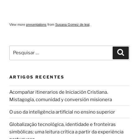
View more
presentations
from
Susana Gomez de leal
.
Pesquisar
Pesqui
por:
ARTIGOS RECENTES
Acompañar itinerarios de Iniciación Cristiana.
Mistagogía, comunidad y conversión misionera
O uso da inteligência artificial no ensino superior
Globalização tecnológica, identidade e fronteiras
simbólicas: uma leitura crítica a partir da experiência