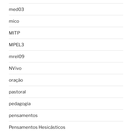
med03
mico
MITP
MPEL3
mrel09
NVivo
oração
pastoral
pedagogia
pensamentos
Pensamentos Hesicásticos