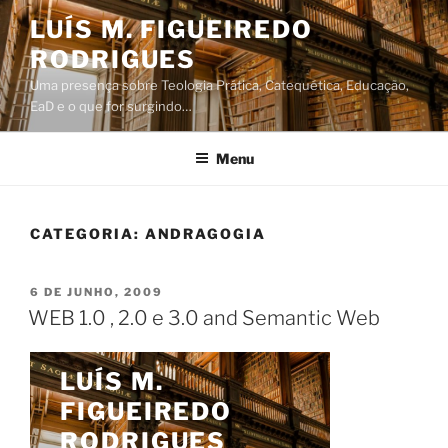
Saltar
LUÍS M. FIGUEIREDO
para
RODRIGUES
o
conteúdo
Uma presença sobre Teologia Prática, Catequética, Educação,
EaD e o que for surgindo…
Menu
CATEGORIA:
ANDRAGOGIA
PUBLICADO
6 DE JUNHO, 2009
EM
WEB 1.0 , 2.0 e 3.0 and Semantic Web