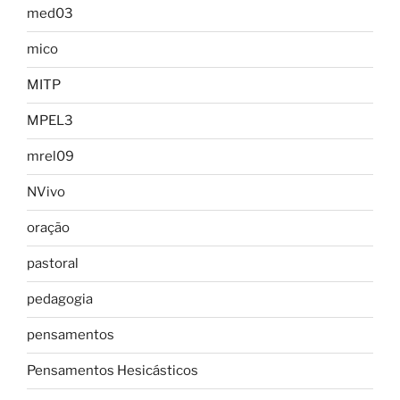
med03
mico
MITP
MPEL3
mrel09
NVivo
oração
pastoral
pedagogia
pensamentos
Pensamentos Hesicásticos