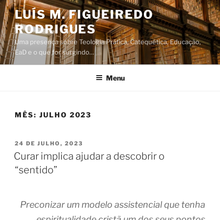
Saltar
LUÍS M. FIGUEIREDO
para
RODRIGUES
o
conteúdo
Uma presença sobre Teologia Prática, Catequética, Educação,
EaD e o que for surgindo…
Menu
MÊS:
JULHO 2023
PUBLICADO
24 DE JULHO, 2023
EM
Curar implica ajudar a descobrir o
“sentido”
Preconizar um modelo assistencial que tenha
espiritualidade cristã um dos seus pontos