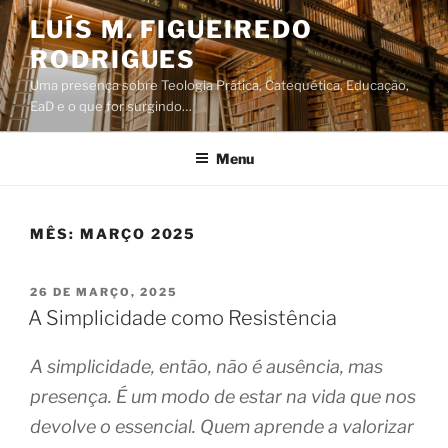
Saltar
LUÍS M. FIGUEIREDO
para
RODRIGUES
o
conteúdo
Uma presença sobre Teologia Prática, Catequética, Educação,
EaD e o que for surgindo…
Menu
MÊS:
MARÇO 2025
PUBLICADO
26 DE MARÇO, 2025
EM
A Simplicidade como Resistência
A simplicidade, então, não é ausência, mas
presença. É um modo de estar na vida que nos
devolve o essencial. Quem aprende a valorizar