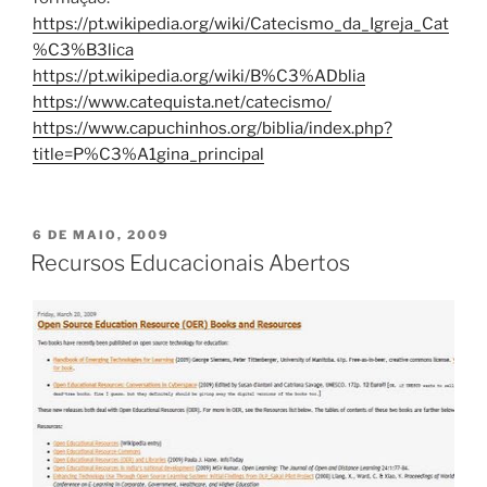
https://pt.wikipedia.org/wiki/Catecismo_da_Igreja_Cat
%C3%B3lica
https://pt.wikipedia.org/wiki/B%C3%ADblia
https://www.catequista.net/catecismo/
https://www.capuchinhos.org/biblia/index.php?
title=P%C3%A1gina_principal
PUBLICADO
6 DE MAIO, 2009
EM
Recursos Educacionais Abertos