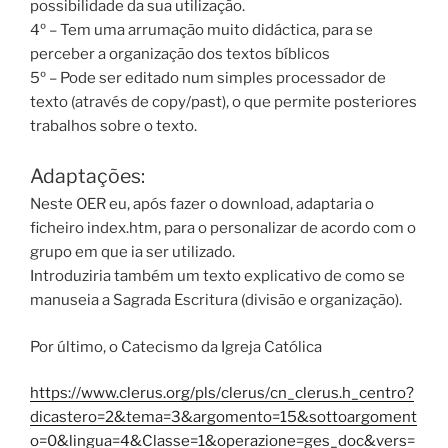
possibilidade da sua utilização.
4º – Tem uma arrumação muito didáctica, para se
perceber a organização dos textos bíblicos
5º – Pode ser editado num simples processador de
texto (através de copy/past), o que permite posteriores
trabalhos sobre o texto.
Adaptações:
Neste OER eu, após fazer o download, adaptaria o
ficheiro index.htm, para o personalizar de acordo com o
grupo em que ia ser utilizado.
Introduziria também um texto explicativo de como se
manuseia a Sagrada Escritura (divisão e organização).
Por último, o Catecismo da Igreja Católica
https://www.clerus.org/pls/clerus/cn_clerus.h_centro?
dicastero=2&tema=3&argomento=15&sottoargoment
o=0&lingua=4&Classe=1&operazione=ges_doc&vers=