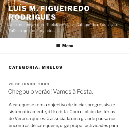
Saltar
LUÍS M. FIGUEIREDO
para
RODRIGUES
o
conteúdo
Uma presença sobre Teologia Prática, Catequética, Educação,
EaD e o que for surgindo…
Menu
CATEGORIA:
MREL09
PUBLICADO
28 DE JUNHO, 2009
EM
Chegou o verão! Vamos à Festa.
A catequese tem o objectivo de iniciar, progressiva e
sistematicamente, à fé cristã. Com o início das férias
de Verão, a que está associada uma grande pausa nos
encontros de catequese, urge propor actividades para