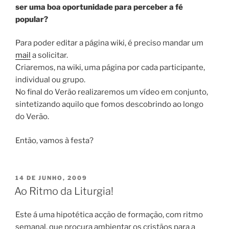
ser uma boa oportunidade para perceber a fé
popular?
Para poder editar a página wiki, é preciso mandar um
mail
a solicitar.
Criaremos, na wiki, uma página por cada participante,
individual ou grupo.
No final do Verão realizaremos um vídeo em conjunto,
sintetizando aquilo que fomos descobrindo ao longo
do Verão.
Então, vamos à festa?
PUBLICADO
14 DE JUNHO, 2009
EM
Ao Ritmo da Liturgia!
Este á uma hipotética acção de formação, com ritmo
semanal, que procura ambientar os cristãos para a