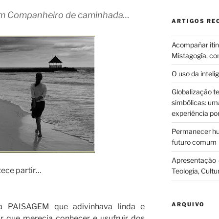
e um Companheiro de caminhada…
ARTIGOS RE
Acompañar itine
Mistagogía, co
O uso da intelig
Globalização te
simbólicas: uma 
experiência po
Permanecer hum
futuro comum
Apresentação –
ece partir…
Teologia, Cultu
ARQUIVO
 a PAISAGEM que adivinhava linda e
r que merecia conhecer e usufruir dos