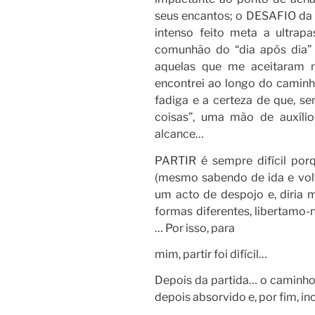
seus encantos; o DESAFIO da s
intenso feito meta a ultra
comunhão do “dia após dia”
aquelas que me aceitaram n
encontrei ao longo do caminho)
fadiga e a certeza de que, 
coisas”, uma mão de auxíli
alcance…
PARTIR é sempre difícil po
(mesmo sabendo de ida e volt
um acto de despojo e, diri
formas diferentes, libertamo-n
… Por isso, para
mim, partir foi difícil…
Depois da partida… o caminho 
depois absorvido e, por fim, in