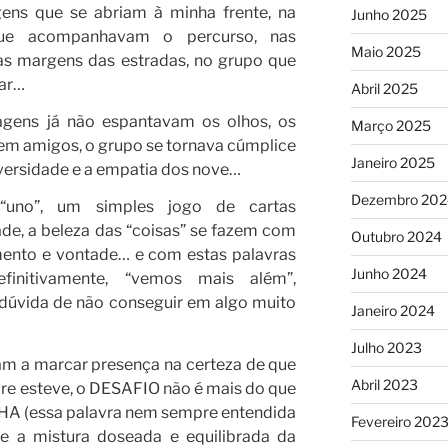
s que se abriam à minha frente, na
Junho 2025
que acompanhavam o percurso, nas
Maio 2025
s margens das estradas, no grupo que
sar…
Abril 2025
ens já não espantavam os olhos, os
Março 2025
em amigos, o grupo se tornava cúmplice
Janeiro 2025
versidade e a empatia dos nove…
Dezembro 202
uno”, um simples jogo de cartas
de, a beleza das “coisas” se fazem com
Outubro 2024
imento e vontade… e com estas palavras
Junho 2024
finitivamente, “vemos mais além”,
 dúvida de não conseguir em algo muito
Janeiro 2024
Julho 2023
ltam a marcar presença na certeza de que
Abril 2023
e esteve, o DESAFIO não é mais do que
HA (essa palavra nem sempre entendida
Fevereiro 202
re a mistura doseada e equilibrada da