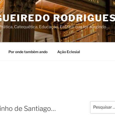
IGUEIREDO RODRIGUE
rática, Catequética, Educação, EaD e o que for surgindo…
Por onde também ando
Ação Eclesial
Pesquisar
inho de Santiago…
por: