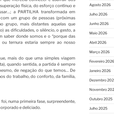
Agosto 2026
uperação física, do esforço contínuo e
passar…; a PARTILHA transformada em
Julho 2026
 com um grupo de pessoas (próximas
Junho 2026
o grupo, mais distantes aquelas que
 as dificuldades, o silêncio, o gesto, a
Maio 2026
sem saber donde somos e o “porque das
o ou ternura estaria sempre ao nosso
Abril 2026
Março 2026
rque, mais do que uma simples viagem
Fevereiro 202
a), quando sentida, a partida é sempre
a mesmo, de negação do que temos… De
Janeiro 2026
os do trabalho, do conforto, da família,
Dezembro 202
Novembro 20
Outubro 2025
foi, numa primeira fase, surpreendente,
corporado e deliciado.
Julho 2025