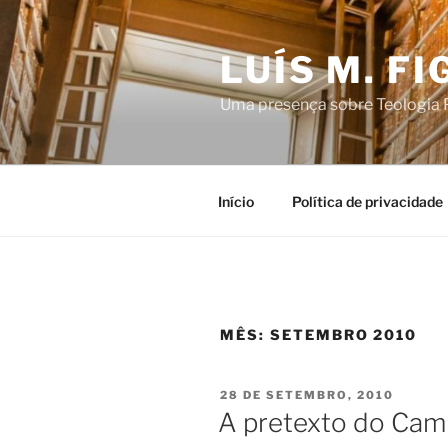
Saltar
para
LUÍS M. F
o
conteúdo
Uma presença sobre Teologia P
Início
Política de privacidade
MÊS:
SETEMBRO 2010
PUBLICADO
28 DE SETEMBRO, 2010
EM
A pretexto do Cam