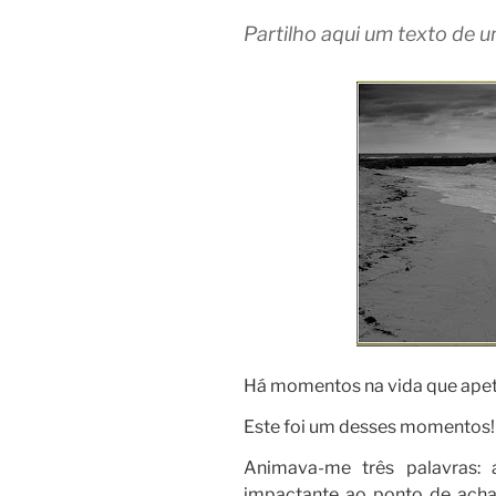
Partilho aqui um texto d
Há momentos na vida que apet
Este foi um desses momentos!
Animava-me três palavras:
impactante ao ponto de acha