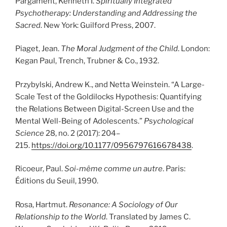
Pargament, Kenneth I.
Spiritually Integrated
Psychotherapy: Understanding and Addressing the
Sacred
. New York: Guilford Press, 2007.
Piaget, Jean.
The Moral Judgment of the Child
. London:
Kegan Paul, Trench, Trubner & Co., 1932.
Przybylski, Andrew K., and Netta Weinstein. “A Large-
Scale Test of the Goldilocks Hypothesis: Quantifying
the Relations Between Digital-Screen Use and the
Mental Well-Being of Adolescents.”
Psychological
Science
28, no. 2 (2017): 204–
215.
https://doi.org/10.1177/0956797616678438
.
Ricoeur, Paul.
Soi-même comme un autre
. Paris:
Éditions du Seuil, 1990.
Rosa, Hartmut.
Resonance: A Sociology of Our
Relationship to the World
. Translated by James C.