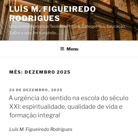
Saltar
LUÍS M. FIGUEIREDO
para
RODRIGUES
o
conteúdo
Uma presença sobre Teologia Prática, Catequética, Educação,
EaD e o que for surgindo…
Menu
MÊS:
DEZEMBRO 2025
PUBLICADO
22 DE DEZEMBRO, 2025
EM
A urgência do sentido na escola do século
XXI: espiritualidade, qualidade de vida e
formação integral
Luís M. Figueiredo Rodrigues