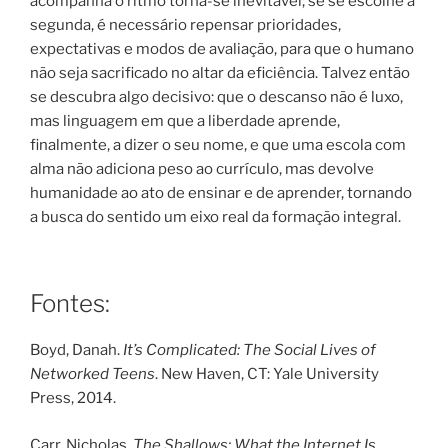
acompanha o ritmo torna-se inevitável; se se escolhe a
segunda, é necessário repensar prioridades,
expectativas e modos de avaliação, para que o humano
não seja sacrificado no altar da eficiência. Talvez então
se descubra algo decisivo: que o descanso não é luxo,
mas linguagem em que a liberdade aprende,
finalmente, a dizer o seu nome, e que uma escola com
alma não adiciona peso ao currículo, mas devolve
humanidade ao ato de ensinar e de aprender, tornando
a busca do sentido um eixo real da formação integral.
Fontes:
Boyd, Danah.
It’s Complicated: The Social Lives of
Networked Teens
. New Haven, CT: Yale University
Press, 2014.
Carr, Nicholas.
The Shallows: What the Internet Is