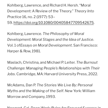
Kohlberg, Lawrence, and Richard H. Hersh. “Moral
Development: A Review of the Theory.”
Theory Into
Practice
16, no. 2 (1977): 53–
59.
https://doi.org/10.1080/00405847709542675
.
Kohlberg, Lawrence.
The Philosophy of Moral
Development: Moral Stages and the Idea of Justice
.
Vol. 1 of
Essays on Moral Development
. San Francisco:
Harper & Row, 1981.
Maslach, Christina, and Michael P. Leiter.
The Burnout
Challenge: Managing People’s Relationships with Their
Jobs
. Cambridge, MA: Harvard University Press, 2022.
McAdams, Dan P.
The Stories We Live By: Personal
Myths and the Making of the Self
. New York: William
Morrow and Company, 1993.
Newport, Cal.
Deep Work: Rules for Focused Success in