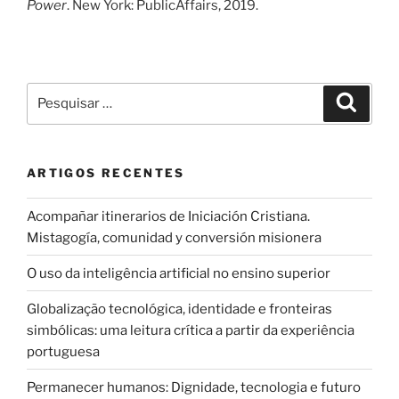
Power
. New York: PublicAffairs, 2019.
Pesquisar
Pesqui
por:
ARTIGOS RECENTES
Acompañar itinerarios de Iniciación Cristiana.
Mistagogía, comunidad y conversión misionera
O uso da inteligência artificial no ensino superior
Globalização tecnológica, identidade e fronteiras
simbólicas: uma leitura crítica a partir da experiência
portuguesa
Permanecer humanos: Dignidade, tecnologia e futuro