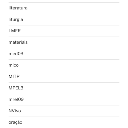
literatura
liturgia
LMFR
materiais
med03
mico
MITP
MPEL3
mrel09
NVivo
oração