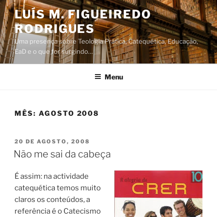
Saltar
LUÍS M. FIGUEIREDO
para
RODRIGUES
o
conteúdo
Uma presença sobre Teologia Prática, Catequética, Educação,
EaD e o que for surgindo…
Menu
MÊS:
AGOSTO 2008
PUBLICADO
20 DE AGOSTO, 2008
EM
Não me sai da cabeça
É assim: na actividade
catequética temos muito
claros os conteúdos, a
referência é o Catecismo