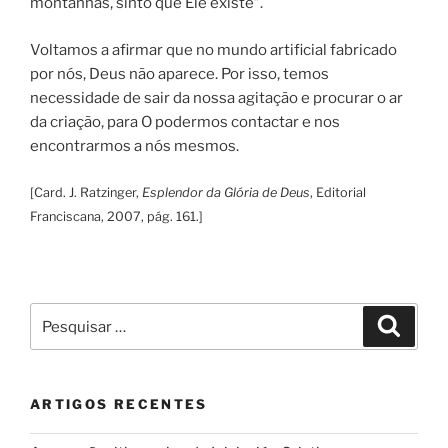
montanhas, sinto que Ele existe”.
Voltamos a afirmar que no mundo artificial fabricado
por nós, Deus não aparece. Por isso, temos
necessidade de sair da nossa agitação e procurar o ar
da criação, para O podermos contactar e nos
encontrarmos a nós mesmos.
[Card. J. Ratzinger,
Esplendor da Glória de Deus
, Editorial
Franciscana, 2007, pág. 161.]
Pesquisar
Pesqui
por:
ARTIGOS RECENTES