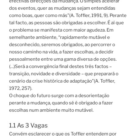
efectivas direcções da mudança. O simples acelerar
dos eventos, quer as mudanças sejam entendidas
como boas, quer como más”(A. Toffler, 1991, 9). Perante
tal facto, as pessoas são obrigadas a escolher. É aí que
o problema se manifesta com maior agudeza. Em
semelhante ambiente, “rapidamente mutável e
desconhecido, seremos obrigados, ao percorrer o
nosso caminho na vida, a fazer escolhas, a decidir
pessoalmente entre uma gama diversa de opções.
(…)Será a convergência final destes três factos –
transição, novidade e diversidade – que preparará o
cenário da crise histórica de adaptação”(A. Toffler,
1972, 257).
O choque do futuro surge com a desorientação
perante a mudança, quando sé é obrigado a fazer
escolhas num ambiente muito mutável.
1.1 As 3 Vagas
Convém esclarecer o que os Toffler entendem por