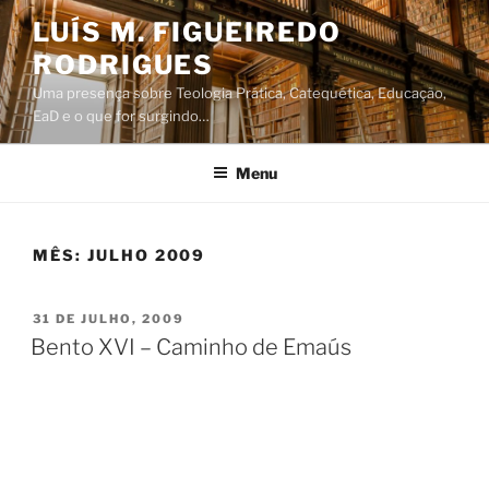
Saltar
LUÍS M. FIGUEIREDO
para
RODRIGUES
o
conteúdo
Uma presença sobre Teologia Prática, Catequética, Educação,
EaD e o que for surgindo…
Menu
MÊS:
JULHO 2009
PUBLICADO
31 DE JULHO, 2009
EM
Bento XVI – Caminho de Emaús