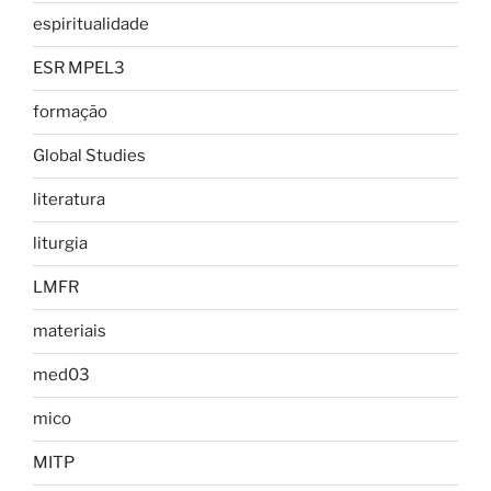
espiritualidade
ESR MPEL3
formação
Global Studies
literatura
liturgia
LMFR
materiais
med03
mico
MITP