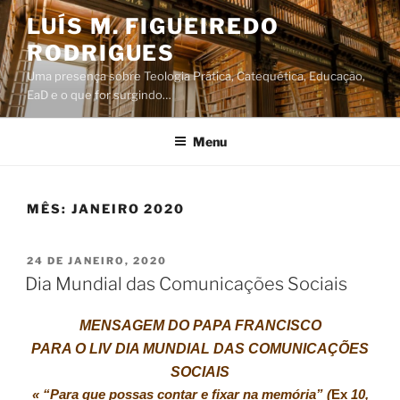
Saltar
LUÍS M. FIGUEIREDO
para
RODRIGUES
o
conteúdo
Uma presença sobre Teologia Prática, Catequética, Educação,
EaD e o que for surgindo…
Menu
MÊS:
JANEIRO 2020
PUBLICADO
24 DE JANEIRO, 2020
EM
Dia Mundial das Comunicações Sociais
MENSAGEM DO PAPA FRANCISCO
PARA O LIV DIA MUNDIAL DAS COMUNICAÇÕES
SOCIAIS
« “Para que possas contar e fixar na memória” (
Ex
10,