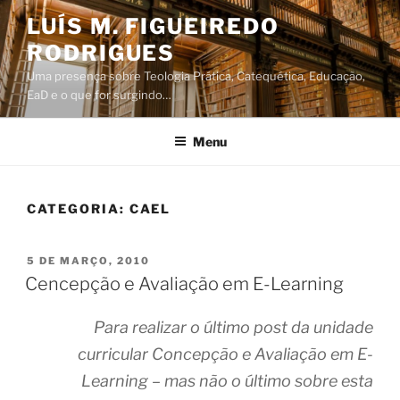
Saltar
LUÍS M. FIGUEIREDO
para
RODRIGUES
o
conteúdo
Uma presença sobre Teologia Prática, Catequética, Educação,
EaD e o que for surgindo…
Menu
CATEGORIA:
CAEL
PUBLICADO
5 DE MARÇO, 2010
EM
Cencepção e Avaliação em E-Learning
Para realizar o último post da unidade
curricular Concepção e Avaliação em E-
Learning – mas não o último sobre esta