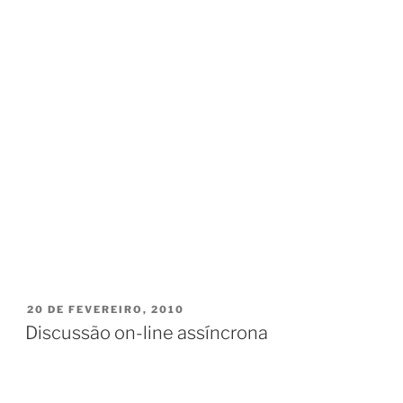
PUBLICADO
20 DE FEVEREIRO, 2010
EM
Discussão on-line assíncrona