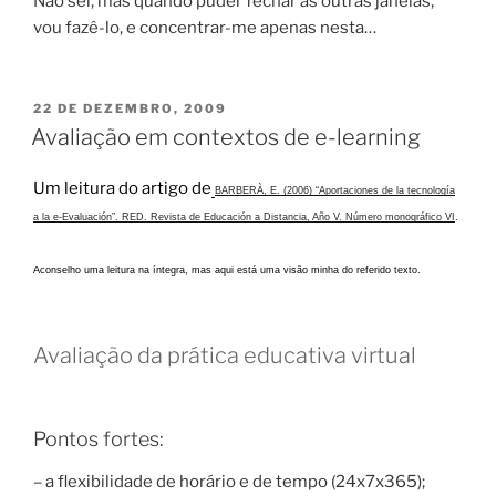
Não sei, mas quando puder fechar as outras janelas,
vou fazê-lo, e concentrar-me apenas nesta…
PUBLICADO
22 DE DEZEMBRO, 2009
EM
Avaliação em contextos de e-learning
Um leitura do artigo de
BARBERÀ, E. (2006) “Aportaciones de la tecnología
a la e-Evaluación”. RED. Revista de Educación a Distancia, Año V. Número monográfico VI
.
Aconselho uma leitura na íntegra, mas aqui está uma visão minha do referido texto.
Avaliação da prática educativa virtual
Pontos fortes:
– a flexibilidade de horário e de tempo (24x7x365);