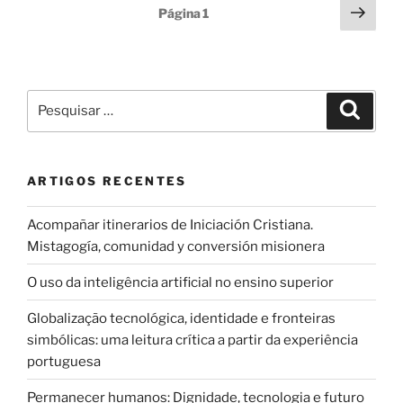
Paginação
Pági
Página
1
segu
dos
conteúdos
Pesquisar
Pesqui
por:
ARTIGOS RECENTES
Acompañar itinerarios de Iniciación Cristiana.
Mistagogía, comunidad y conversión misionera
O uso da inteligência artificial no ensino superior
Globalização tecnológica, identidade e fronteiras
simbólicas: uma leitura crítica a partir da experiência
portuguesa
Permanecer humanos: Dignidade, tecnologia e futuro