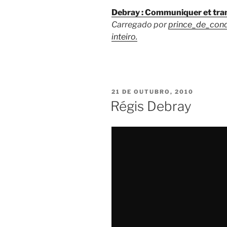
Debray : Communiquer et tra
Carregado por
prince_de_con
inteiro.
PUBLICADO
21 DE OUTUBRO, 2010
EM
Régis Debray