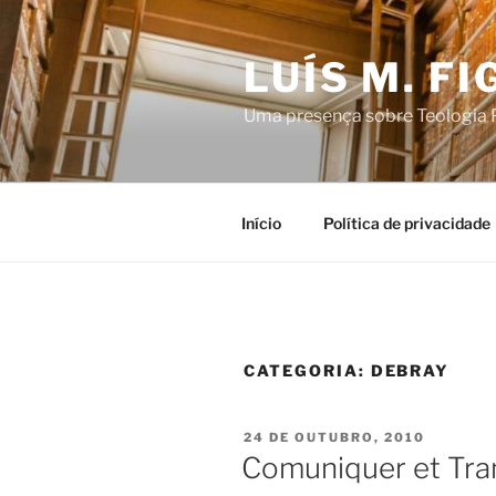
Saltar
para
LUÍS M. F
o
conteúdo
Uma presença sobre Teologia P
Início
Política de privacidade
CATEGORIA:
DEBRAY
PUBLICADO
24 DE OUTUBRO, 2010
EM
Comuniquer et Tra