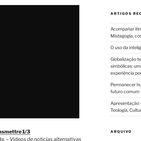
ARTIGOS RE
Acompañar itine
Mistagogía, co
O uso da intelig
Globalização te
simbólicas: uma 
experiência po
Permanecer hum
futuro comum
Apresentação –
Teologia, Cultu
nsmettre 1/3
ARQUIVO
de
. –
Videos de noticias alternativas