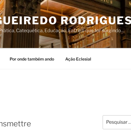
IGUEIREDO RODRIGUE
rática, Catequética, Educação, EaD e o que for surgindo…
Por onde também ando
Ação Eclesial
Pesquisar
nsmettre
por: