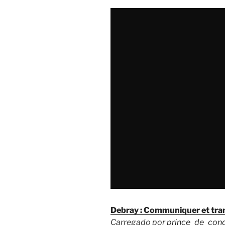
Debray : Communiquer et tra
Carregado por
prince_de_con