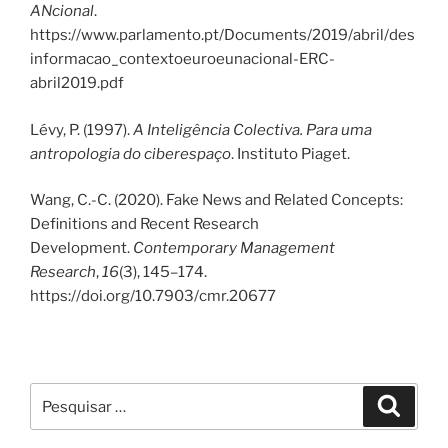
ANcional
.
https://www.parlamento.pt/Documents/2019/abril/des
informacao_contextoeuroeunacional-ERC-
abril2019.pdf
Lévy, P. (1997).
A Inteligência Colectiva. Para uma
antropologia do ciberespaço
. Instituto Piaget.
Wang, C.-C. (2020). Fake News and Related Concepts:
Definitions and Recent Research
Development.
Contemporary Management
Research
,
16
(3), 145–174.
https://doi.org/10.7903/cmr.20677
Pesquisar
Pesqui
por: