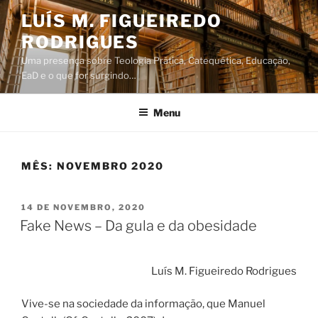
Saltar
LUÍS M. FIGUEIREDO
para
RODRIGUES
o
conteúdo
Uma presença sobre Teologia Prática, Catequética, Educação,
EaD e o que for surgindo…
Menu
MÊS:
NOVEMBRO 2020
PUBLICADO
14 DE NOVEMBRO, 2020
EM
Fake News – Da gula e da obesidade
Luís M. Figueiredo Rodrigues
Vive-se na sociedade da informação, que Manuel