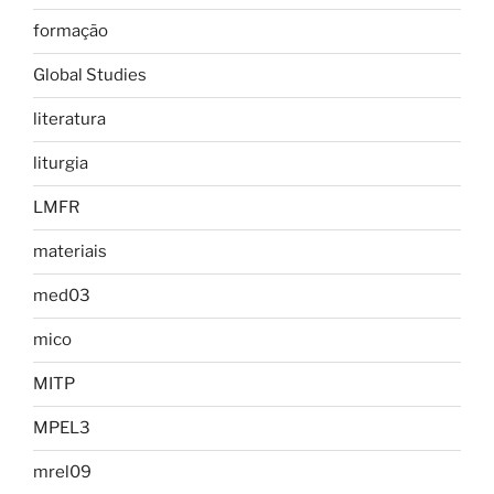
formação
Global Studies
literatura
liturgia
LMFR
materiais
med03
mico
MITP
MPEL3
mrel09