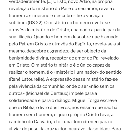
verdadeiramente. […] Cristo, novo Adão, na própria
revelação do mistério do Pai e do seu amor, revela o
homem a si mesmo e descobre-lhe a vocação
sublime»(GS 22). O mistério do homem revela-se
através do mistério de Cristo, chamado a participar da
sua filiação. Quando o homem descobre que é amado
pelo Pai, em Cristo e através do Espírito, revela-se a si
mesmo, descobre a grandeza de ser objecto da
benignidade divina, receptor do amor do Pai revelado
em Cristo. O mistério trinitário é o único capaz de
realizar o homem, é o «mistério iluminador» do sentido
(René Latourelle). A expressão desse mistério faz-se
pela vivência da comunhão, onde o ser «não sem os
outros» (Michael de Certaux) impele para a
solidariedade e para o diálogo. Miguel Torga escreve
que «a Bíblia, o livro dos livros, nos ensina que não há
homem sem homem, e que o próprio Cristo teve, a
caminho do Calvário, a fortuna dum cireneu para o
aliviar do peso da cruz (a dor incurável da solidão). Para