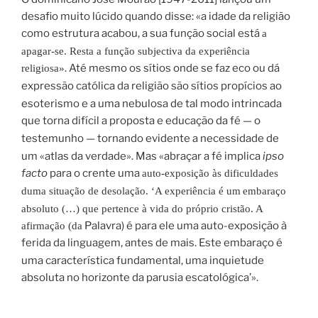
desafio muito lúcido quando disse: «a idade da religião
como estrutura acabou, a sua função social está
a
apagar-se. Resta a função subjectiva da experiência
. Até mesmo
os sítios onde se faz eco ou dá
religiosa»
expressão católica da religião são sítios propícios
ao
esoterismo e a uma nebulosa de tal modo intrincada
que torna difícil a
proposta e educação da fé — o
testemunho — tornando evidente a necessidade de
um «atlas da verdade». Mas «abraçar a fé implica
ipso
facto
para o crente uma
auto-exposição às dificuldades
duma situação de desolação. ‘A experiência é um
embaraço
absoluto (…) que pertence à vida do próprio cristão. A
Palavra) é para ele uma auto-exposição à
afirmação (da
ferida da linguagem, antes de mais.
Este embaraço é
uma característica fundamental, uma inquietude
absoluta no
horizonte da parusia escatológica’».