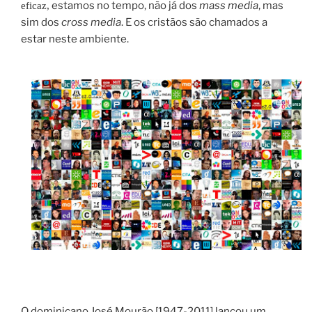
estamos no tempo, não já dos
mass media
, mas
eficaz,
sim dos
cross
media
. E os cristãos são chamados a
estar neste ambiente.
O dominicano José Mourão [1947-2011] lançou um