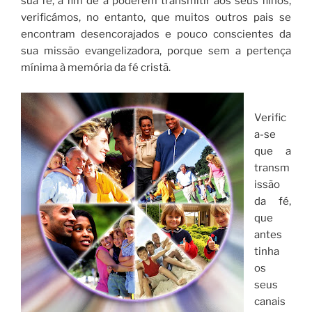
sua fé, a fim de a poderem transmitir aos seus filhos,
verificámos, no entanto, que muitos outros pais se
encontram desencorajados e pouco conscientes da
sua missão evangelizadora, porque sem a pertença
mínima à memória da fé cristã.
Verific
a-se
que a
transm
issão
da fé,
que
antes
tinha
os
seus
canais