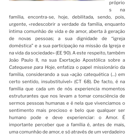
próprio
s na
família, encontra-se, hoje, debilitada, sendo, pois,
urgente, «redescobrir a verdade da família, enquanto
íntima comunhão de vida e de amor, aberta à geração
de novas pessoas; a sua dignidade de “igreja
doméstica” e a sua participação na missão da Igreja e
na vida da sociedade» (EE 90). A este respeito, também
João Paulo II, na sua Exortação Apostólica sobre a
Catequese para Hoje
, enfatiza o papel missionário da
família, considerando a sua «ação catequética (…) em
certo sentido, insubstituível» (CT 68). De facto, é na
família que cada um de nós experiencia momentos
estruturantes que nos levam a tomar consciência de
sermos pessoas humanas e é nela que vivenciamos o
sentimento mais precioso e belo que qualquer ser
humano pode e deve experienciar: o Amor. É
importante perceber que a família é, antes de mais,
uma comunhão de amor, e só através de um verdadeiro