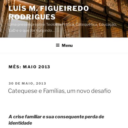
Saltar
LUÍS M. FIGUEIREDO
para
RODRIGUES
o
conteúdo
Uma presença sobre Teologia Prática, Catequética, Educação,
EaD e o que for surgindo…
Menu
MÊS:
MAIO 2013
PUBLICADO
30 DE MAIO, 2013
EM
Catequese e Famílias, um novo desafio
A crise familiar e sua consequente perda de
identidade