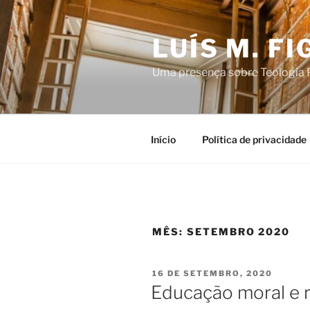
Saltar
para
LUÍS M. F
o
conteúdo
Uma presença sobre Teologia P
Início
Política de privacidade
MÊS:
SETEMBRO 2020
PUBLICADO
16 DE SETEMBRO, 2020
EM
Educação moral e r