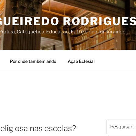
IGUEIREDO RODRIGUE
rática, Catequética, Educação, EaD e o que for surgindo…
Por onde também ando
Ação Eclesial
Pesquisar
eligiosa nas escolas?
por: