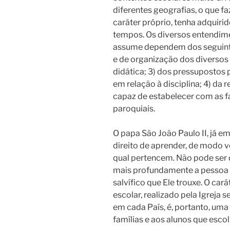
diferentes geografias, o que 
caráter próprio, tenha adquiri
tempos. Os diversos entendime
assume dependem dos seguintes
e de organização dos diversos
didática; 3) dos pressupostos 
em relação à disciplina; 4) da r
capaz de estabelecer com as f
paroquiais.
O papa São João Paulo II, já e
direito de aprender, de modo v
qual pertencem. Não pode ser 
mais profundamente a pessoa d
salvífico que Ele trouxe. O car
escolar, realizado pela Igrej
em cada País, é, portanto, uma
famílias e aos alunos que esco