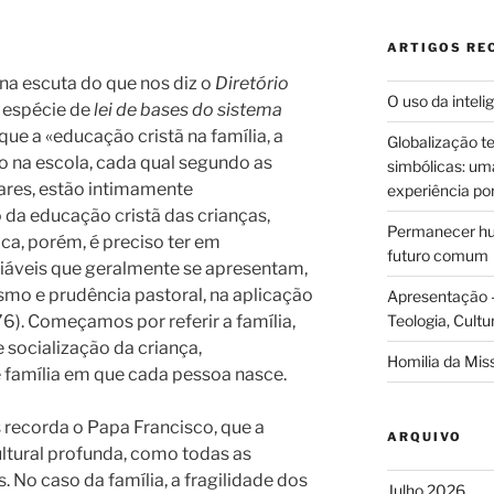
ARTIGOS RE
na escuta do que nos diz o
Diretório
O uso da intelig
a espécie de
lei de bases do sistema
que a «educação cristã na família, a
Globalização te
ão na escola, cada qual segundo as
simbólicas: uma 
iares, estão intimamente
experiência po
 da educação cristã das crianças,
Permanecer hum
ica, porém, é preciso ter em
futuro comum
riáveis que geralmente se apresentam,
ismo e prudência pastoral, na aplicação
Apresentação –
6). Começamos por referir a família,
Teologia, Cultu
e socialização da criança,
Homilia da Mis
 família em que cada pessoa nasce.
 recorda o Papa Francisco, que a
ARQUIVO
ultural profunda, como todas as
 No caso da família, a fragilidade dos
Julho 2026