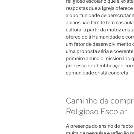
religioso escolar o que é, exat
respostas que a Igreja oferec
a oportunidade de perscrutar m
alunos não têm fé têm nas aula
cultural a partir da matriz cri
oferecido à Humanidade e como
um fator de desenvolvimento c
uma proposta séria e coerente 
primeiro anúncio missionário 
processo de identificação com 
comunidade cristã concreta.
Caminho da compr
Religioso Escolar
A presença do ensino do facto
muita da pesquisa e reflexão n