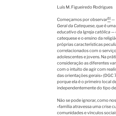
Luís M. Figueiredo Rodrigues
[1]
Começamos por observar
— 
Geral da Catequese
, que é um
educativo da Igreja católica
— 
catequese e o ensino da religi
próprias características pecul
correlacionados com o serviço
adolescentes e jovens. Na prát
consideração as diferentes va
com o intuito de agir com real
das orientações gerais» (DGC 7
porque ela é o primeiro local d
independentemente do tipo de
Não se pode ignorar, como nos
«família atravessa uma crise c
comunidades e vínculos sociais.