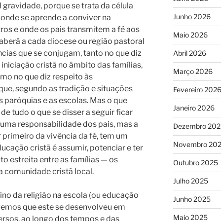
 gravidade, porque se trata da célula
Junho 2026
 onde se aprende a conviver na
tros e onde os pais transmitem a fé aos
Maio 2026
caberá a cada diocese ou região pastoral
âncias que se conjugam, tanto no que diz
Abril 2026
 iniciação cristã no âmbito das famílias,
Março 2026
omo no que diz respeito às
que, segundo as tradição e situações
Fevereiro 202
as paróquias e as escolas. Mas o que
Janeiro 2026
de tudo o que se disser a seguir ficar
 uma responsabilidade dos pais, mas a
Dezembro 202
 primeiro da vivência da fé, tem um
Novembro 20
ducação cristã é assumir, potenciar e ter
 estreita entre as famílias — os
Outubro 2025
 a comunidade cristã local.
Julho 2025
no da religião na escola (ou educação
Junho 2025
) vemos que este se desenvolveu em
Maio 2025
ersos, ao longo dos tempos e das