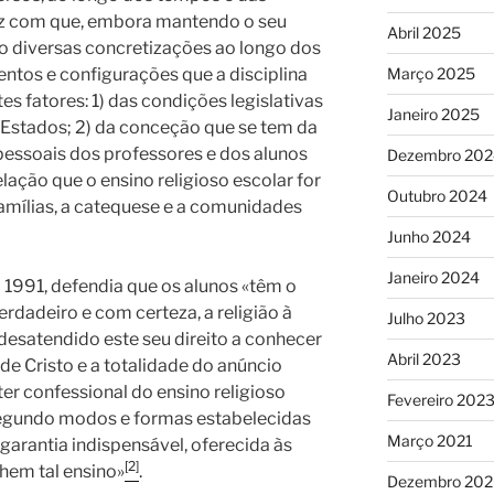
faz com que, embora mantendo o seu
Abril 2025
do diversas concretizações ao longo dos
ntos e configurações que a disciplina
Março 2025
 fatores: 1) das condições legislativas
Janeiro 2025
 Estados; 2) da conceção que se tem da
pessoais dos professores e dos alunos
Dezembro 202
elação que o ensino religioso escolar for
Outubro 2024
amílias, a catequese e a comunidades
Junho 2024
Janeiro 2024
m 1991, defendia que os alunos «têm o
erdadeiro e com certeza, a religião à
Julho 2023
desatendido este seu direito a conhecer
Abril 2023
e Cristo e a totalidade do anúncio
áter confessional do ensino religioso
Fevereiro 202
a segundo modos e formas estabelecidas
Março 2021
 garantia indispensável, oferecida às
[2]
lhem tal ensino»
.
Dezembro 20