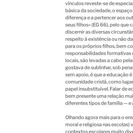
vínculos reveste-se de especial
básica da sociedade, o espaço
diferença e a pertencer aos ou
seus filhos» (EG 66), pelo que 
discernir as diversas circunst
respeito à existência ou não da
para os próprios filhos, bem c
responsabilidades formativas 
locais, são levadas a cabo pel
gostava de sublinhar, sob pena 
sem apoio, é que a educação é
comunidade cristã, como lugar
papel insubstituível. Falar de e
bem presente uma relação muito
diferentes tipos de família — e
Olhando agora mais para o ensi
moral e religiosa nas escolas
contextos escolares muito div