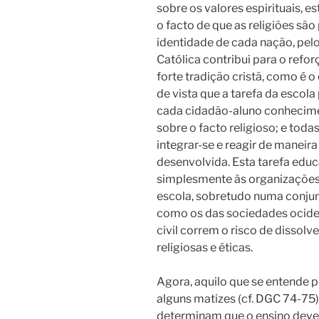
sobre os valores espirituais, e
o facto de que as religiões sã
identidade de cada nação, pel
Católica contribui para o refo
forte tradição cristã, como é 
de vista que a tarefa da escol
cada cidadão-aluno conhecime
sobre o facto religioso; e toda
integrar-se e reagir de maneir
desenvolvida. Esta tarefa edu
simplesmente às organizações r
escola, sobretudo numa conjunt
como os das sociedades ociden
civil correm o risco de dissolv
religiosas e éticas.
Agora, aquilo que se entende 
alguns matizes (cf. DGC 74-75).
determinam que o ensino deve