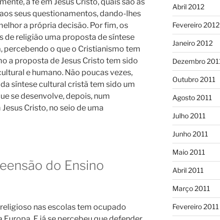
amente, a fé em Jesus Cristo, quais são as
Abril 2012
e aos seus questionamentos, dando-lhes
elhor a própria decisão. Por fim, os
Fevereiro 2012
s de religião uma proposta de síntese
Janeiro 2012
stã, percebendo o que o Cristianismo tem
 a proposta de Jesus Cristo tem sido
Dezembro 201
ultural e humano. Não poucas vezes,
Outubro 2011
da síntese cultural cristã tem sido um
que se desenvolve, depois, num
Agosto 2011
Jesus Cristo, no seio de uma
Julho 2011
Junho 2011
Maio 2011
eensão do Ensino
Abril 2011
Março 2011
Fevereiro 2011
 religioso nas escolas tem ocupado
a Europa. E já se percebeu que defender