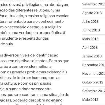
Setembro 201
 ensino deverá privilegiar uma abordagem
ção das diferentes religiões, numa
Agosto 2013
Por outro lado, o ensino religioso escolar
tural, orientado para o conhecimento
Julho 2013
om o necessário destaque, a religião
Junho 2013
 também uma verdadeira propedêutica à
or prudente e respeitador das
Maio 2013
 de aula.
Abril 2013
os diversos níveis de identificação
Janeiro 2013
 possuem objetivos distintos. Para os que
Dezembro 201
judarão a compreender melhor a
com os grandes problemas existenciais
Novembro 201
ísticos de todo ser humano, com as
Outubro 2012
a cultura, e com os principais
oje, a humanidade se encontra
Setembro 201
lunos que se encontram numa situação de
Maio 2012
igiosas, poderão descobrir no ensino