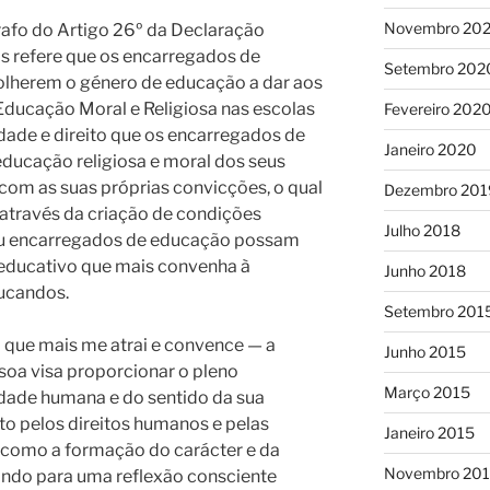
Novembro 20
grafo do Artigo 26º da Declaração
s refere que os encarregados de
Setembro 202
olherem o género de educação a dar aos
e Educação Moral e Religiosa nas escolas
Fevereiro 202
dade e direito que os encarregados de
Janeiro 2020
ducação religiosa e moral dos seus
om as suas próprias convicções, o qual
Dezembro 201
 através da criação de condições
Julho 2018
 ou encarregados de educação possam
 educativo que mais convenha à
Junho 2018
ducandos.
Setembro 201
o que mais me atrai e convence — a
Junho 2015
soa visa proporcionar o pleno
Março 2015
dade humana e do sentido da sua
to pelos direitos humanos e pelas
Janeiro 2015
 como a formação do carácter e da
Novembro 20
ando para uma reflexão consciente