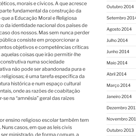
stéticos, morais e cívicos. A que acresce
Outubro 2014
o parte fundamental da construção da
o que a Educação Moral e Religiosa
Setembro 201
rço da identidade nacional dos países de
Agosto 2014
o caso dos nossos. Mas sem nunca perder
a pública consiste em proporcionar a
Julho 2014
ntos objetivos e competências críticas
Junho 2014
s aquelas coisas que irão permitir-lhe
a construtiva numa sociedade
Maio 2014
cativa não pode ser abandonada pura e
Abril 2014
eligiosas; é uma tarefa específica da
ura histórica e num espaço cultural
Março 2014
tais, onde as razões de coabitação
Janeiro 2014
er-se na “amnésia” geral das raízes
Dezembro 201
Novembro 20
por ensino religioso escolar também tem
 Nuns casos, em que as leis civis
Outubro 2013
 ser ministrado, de forma comum, a