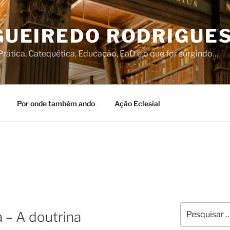
IGUEIREDO RODRIGUE
rática, Catequética, Educação, EaD e o que for surgindo…
Por onde também ando
Ação Eclesial
Pesquisar
 – A doutrina
por: