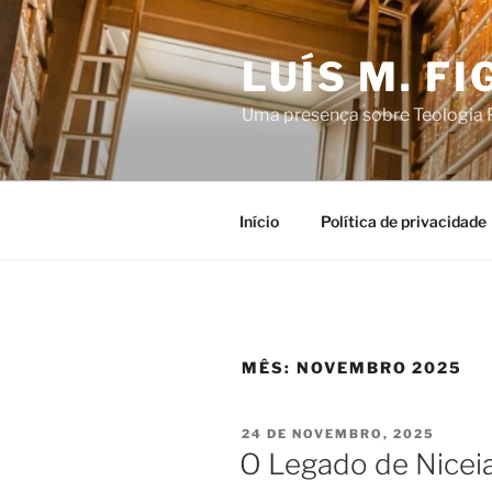
Saltar
para
LUÍS M. F
o
conteúdo
Uma presença sobre Teologia P
Início
Política de privacidade
MÊS:
NOVEMBRO 2025
PUBLICADO
24 DE NOVEMBRO, 2025
EM
O Legado de Niceia