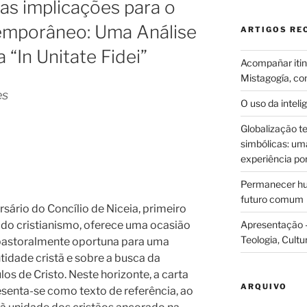
uas implicações para o
mporâneo: Uma Análise
ARTIGOS RE
 “In Unitate Fidei”
Acompañar itine
Mistagogía, co
es
O uso da intelig
Globalização te
simbólicas: uma 
experiência po
Permanecer hum
futuro comum
sário do Concílio de Niceia, primeiro
 do cristianismo, oferece uma ocasião
Apresentação –
Teologia, Cultu
 pastoralmente oportuna para uma
tidade cristã e sobre a busca da
los de Cristo. Neste horizonte, a carta
ARQUIVO
senta-se como texto de referência, ao