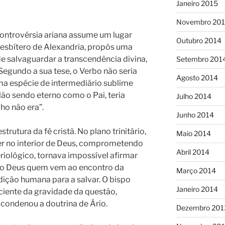
Janeiro 2015
Novembro 20
controvérsia ariana assume um lugar
Outubro 2014
resbítero de Alexandria, propôs uma
de salvaguardar a transcendência divina,
Setembro 201
 Segundo a sua tese, o Verbo não seria
Agosto 2014
a espécie de intermediário sublime
 Não sendo eterno como o Pai, teria
Julho 2014
ho não era”.
Junho 2014
strutura da fé cristã. No plano trinitário,
Maio 2014
ser no interior de Deus, comprometendo
Abril 2014
eriológico, tornava impossível afirmar
prio Deus quem vem ao encontro da
Março 2014
ição humana para a salvar. O bispo
Janeiro 2014
ciente da gravidade da questão,
condenou a doutrina de Ário.
Dezembro 201