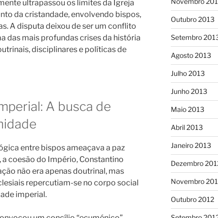
Novembro 20
mente ultrapassou os limites da Igreja
unto da cristandade, envolvendo bispos,
Outubro 2013
s. A disputa deixou de ser um conflito
ma das mais profundas crises da história
Setembro 201
trinais, disciplinares e políticas de
Agosto 2013
Julho 2013
Junho 2013
mperial: A busca de
Maio 2013
nidade
Abril 2013
Janeiro 2013
ógica entre bispos ameaçava a paz
, a coesão do Império, Constantino
Dezembro 201
pação não era apenas doutrinal, mas
Novembro 201
clesiais repercutiam-se no corpo social
dade imperial.
Outubro 2012
Setembro 201
convocou um concílio “ecuménico” —