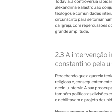
Todavia, a controvérsia rapida
alexandrina e alastrou ao conj
teólogos e comunidades inteira
circunscrito para se tornar nu
da Igreja, com repercussões dou
grande amplitude.
2.3 A intervenção i
constantino pela u
Percebendo que a querela teol
religiosa e, consequentemente
decidiu intervir. A sua preocu
também política: as divisões e
e debilitavam o projeto de uni
Nesse contexto, o imperador 