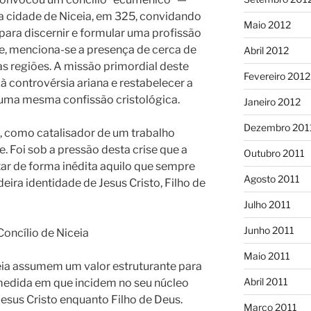
 na cidade de Niceia, em 325, convidando
Maio 2012
para discernir e formular uma profissão
, menciona-se a presença de cerca de
Abril 2012
as regiões. A missão primordial deste
Fevereiro 2012
à controvérsia ariana e restabelecer a
 uma mesma confissão cristológica.
Janeiro 2012
Dezembro 201
m, como catalisador de um trabalho
 Foi sob a pressão desta crise que a
Outubro 2011
itar de forma inédita aquilo que sempre
Agosto 2011
deira identidade de Jesus Cristo, Filho de
Julho 2011
Junho 2011
Concílio de Niceia
Maio 2011
eia assumem um valor estruturante para
Abril 2011
a medida em que incidem no seu núcleo
Jesus Cristo enquanto Filho de Deus.
Março 2011