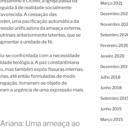
stantino e Licínio, a Igreja passa da
Março 2021
guida à de realidade socialmente
Dezembro 20
 favorecida. A cessação das
porém, uma pacificação automática da
Novembro 20
pressão unificadora da ameaça externa,
Setembro 202
utrinais anteriormente latentes, que se
gmentar a unidade de fé.
Fevereiro 202
 viu-se confrontada com a necessidade
Janeiro 2020
ntidade teológica. A paz constantiniana
Dezembro 201
xão, mas também expôs fissuras internas.
tárias, até então formuladas de modo
Julho 2018
 pregação, tornaram-se objeto de
Junho 2018
laram a urgência de uma expressão mais
Setembro 201
Junho 2015
Março 2015
a Ariana: Uma ameaça ao