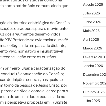
 à unidade dos cristãos ancorado na
Agosto 2026
dida como património comum, ainda que
Julho 2026
Junho 2026
ação da doutrina cristológica do Concílio
mplicações duradouras para o movimento
Maio 2026
luz dos argumentos desenvolvidos
Abril 2026
ão XIV. Pretende-se evidenciar que a fé
 museológica de um passado distante,
Março 2026
o vivo, normativo e insubstituível
e reconciliação entre os cristãos.
Fevereiro 202
Janeiro 2026
em primeiro lugar, à caracterização do
ue conduziu à convocação do Concílio;
Dezembro 202
uas definições centrais, nas quais se
Novembro 20
 em torno da pessoa de Jesus Cristo; por
ia perene de Niceia como alicerce para o
Outubro 2025
ocura de uma unidade reconciliada no
Julho 2025
om a perspetiva proposta em
In Unitate