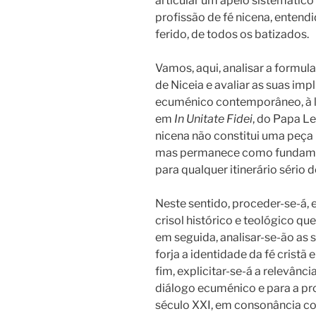
articular um apelo sistemático
profissão de fé nicena, enten
ferido, de todos os batizados.
Vamos, aqui, analisar a formul
de Niceia e avaliar as suas i
ecuménico contemporâneo, à 
em
In Unitate Fidei
, do Papa Le
nicena não constitui uma peça
mas permanece como fundament
para qualquer itinerário sério d
Neste sentido, proceder-se-á, 
crisol histórico e teológico q
em seguida, analisar-se-ão as s
forja a identidade da fé cristã
fim, explicitar-se-á a relevânc
diálogo ecuménico e para a pr
século XXI, em consonância c