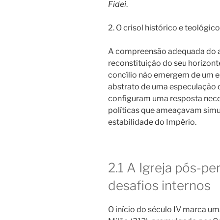
Fidei
.
2. O crisol histórico e teológic
A compreensão adequada do al
reconstituição do seu horizont
concílio não emergem de um e
abstrato de uma especulação d
configuram uma resposta neces
políticas que ameaçavam simu
estabilidade do Império.
2.1 A Igreja pós-p
desafios internos
O início do século IV marca um