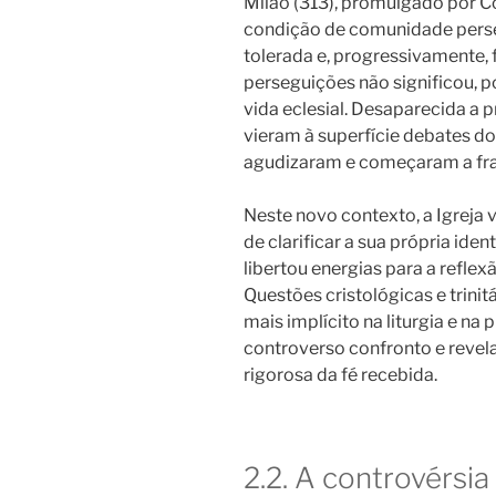
Milão (313), promulgado por Con
condição de comunidade perse
tolerada e, progressivamente,
perseguições não significou, 
vida eclesial. Desaparecida a 
vieram à superfície debates do
agudizaram e começaram a fra
Neste novo contexto, a Igreja
de clarificar a sua própria ide
libertou energias para a refle
Questões cristológicas e trini
mais implícito na liturgia e na
controverso confronto e reve
rigorosa da fé recebida.
2.2. A controvérsi