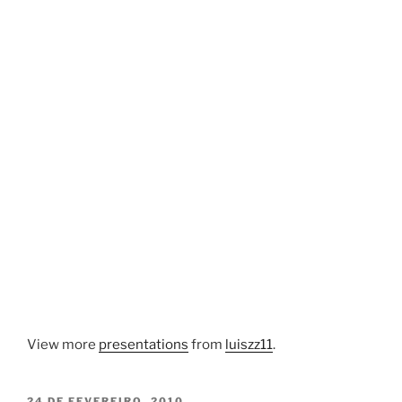
View more
presentations
from
luiszz11
.
PUBLICADO
24 DE FEVEREIRO, 2010