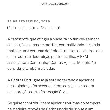
(c) https://globpt.com
PUBLICADO
25 DE FEVEREIRO, 2010
EM
Como ajudar a Madeira!
A catástrofe que atingiu a Madeira no fim-de-semana
causou já dezenas de mortos, contabilizando-se ainda
mais de uma centena de feridos, muitos desaparecidos
e um rasto de destruição por toda a ilha. A RFM
associa-se à Campanha “Cáritas Ajuda a Madeira” e
convida-o também a ajudar.
A
Cáritas Portuguesa
já está no terreno a apoiar os
desalojados, a fornecer alimentos e agasalhos, em
colaboração com a Protecção Civil.
Se quiser contribuir para ajudar as vítimas do temporal
na Madeira através da Cáritas pode dirigir-se a um