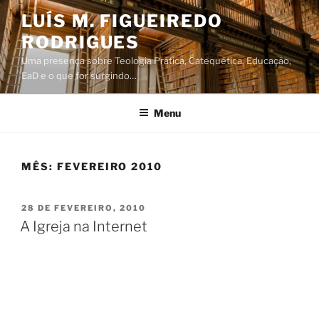
Saltar
LUÍS M. FIGUEIREDO
para
RODRIGUES
o
conteúdo
Uma presença sobre Teologia Prática, Catequética, Educação,
EaD e o que for surgindo…
Menu
MÊS:
FEVEREIRO 2010
PUBLICADO
28 DE FEVEREIRO, 2010
EM
A Igreja na Internet