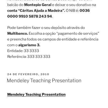
balcão do
Montepio Geral
e deixar o seu donativo na
conta “Cáritas Ajuda a Madeira”.
O NIB é:
0036
0000 9910 5878 243 94
.
Pode também fazer o seu depósito através do
Multibanco.
Escolha a opção “pagamento de serviços”
e preencha todos os campos de entidade e referência
com o
algarismo 3.
Entidade: 33 3333
Referência: 333 333 333
PUBLICADO
24 DE FEVEREIRO, 2010
EM
Mendeley Teaching Presentation
Mendeley Teaching Presentation