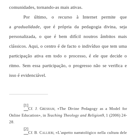
comunidades, tornando-as mais ativas.
Por último, o recurso à Internet permite que
a
gradualidade
, que é própria da pedagogia divina, seja
personalizada, o que é bem difícil noutros âmbitos mais
clássicos. Aqui, o centro é de facto o indivíduo que tem uma
participação ativa em todo o processo, é ele que decide o
ritmo. Sem essa participação, o progresso não se verifica e
isso é evidenciável.
[1]
Cf.
J.
Gresham
, «The Divine Pedagogy as a Model for
Online Education», in
Teaching Theology and Religion
9, 1 (2006) 24-
28.
[2]
Cf. B.
Callieri
, «L’aspetto narratológico nella cultura dele