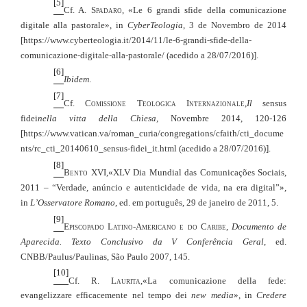
[5]
Cf. A.
Spadaro
, «
Le 6 grandi sfide della comunicazione
digitale alla pastorale»
, in
CyberTeologia
, 3 de Novembro de 2014
[https://www.cyberteologia.it/2014/11/le-6-grandi-sfide-della-
comunicazione-digitale-alla-pastorale/ (acedido a 28/07/2016)]
.
[6]
Ibidem
.
[7]
Cf.
Comissione Teologica Internazionale
,
Il
sensus
fidei
nella vitta della Chiesa
, Novembre 2014, 120-126
[https://www.vatican.va/roman_curia/congregations/cfaith/cti_docume
nts/rc_cti_20140610_sensus-fidei_it.html (acedido a 28/07/2016)]
.
[8]
Bento XVI,
«XLV Dia Mundial das Comunicações Sociais,
2011 – “Verdade, anúncio e autenticidade de vida, na era digital”»,
in
L’Osservatore Romano
, ed. em português, 29 de janeiro de 2011, 5.
[9]
Episcopado Latino-Americano e do Caribe,
Documento de
Aparecida. Texto Conclusivo da V Conferência Geral
, ed.
CNBB/Paulus/Paulinas, São Paulo 2007, 145.
[10]
Cf. R.
Laurita
,
«La comunicazione della fede:
evangelizzare efficacemente nel tempo dei
new media
», in
Credere