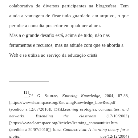
colaborativa de diversos participantes na blogosfera. Tem
ainda a vantagem de ficar tudo guardado em arquivo, o que
permite a consulta posterior em qualquer altura.
Mas a o grande desafio está, acima de tudo, não nas
ferramentas e re
cursos, mas na atitude com que se aborda a
Web e
se utiliza ao serviço da educação cristã.
[1]
Cf. G.
Siemens
,
Knowing Knowledge
, 2004, 87-88,
[https://www.elearnspace.org/KnowingKnowledge_LowRes.pdf
(acedido a 12/07/2016)];
Idem,
Learning ecologies, communities, and
networks. Extending the classroom
(17/10/2003)
[https://www.elearnspace.org/Articles/learning_communities.htm
(acedido a 29/07/2016)];
Idem,
Connectivism: A learning theory for a
digital age
(12/12/2004)