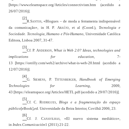
[https://www.elearnspace.org/Articles/connectivism.htm (acedido a
26/07/2016)].
[2]
R.
Santos,
«Blogues – de moda a ferramenta indispensável
da comunicação», in H. P.
Araújo
, et al (Coord.),
Tecnologia e
Sociedade. Tecnologia, Humano e Pós-Humano
, Universidade Católica
Editora, Lisboa 2007, 31-47.
[3]
Cf. P.
Anderson
,
What is Web 2.0? Ideas, technologies and
implications for education
, 7-
13 [https://oreilly.com/web2/archive/what-is-web-20.html (acedido a
12/07/2016)].
[4]
G.
Siemens, P. Tittenberger
,
Handbook of Emerging
Technologies for Learning
, 2009,
43 [https://elearnspace.org/Articles/HETL.pdf (acedido a 29/07/2016)].
[5]
Cf. C.
Rodrigues
,
Blogs e a fragmentação do espaço
público
[eBook],ed. Universidade da Beira Interior, Covilhã 2006, 23.
[6]
Cf. J.
Canavilhas
, «El nuevo sistema mediático»,
in
Index.Comunicación
1 (2011) 21-22.