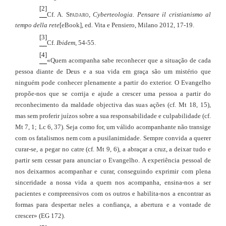
[2]
Cf. A.
Spadaro
,
Cyberteologia. Pensare il cristianismo al
tempo della rete
[eBook], ed. Vita e Pensiero, Milano 2012, 17-19.
[3]
Cf.
Ibidem
, 54-55.
[4]
«
Quem acompanha sabe reconhecer que a situação de cada
pessoa diante de Deus e a sua vida em graça são um mistério que
ninguém pode conhecer plenamente a partir do exterior. O Evangelho
propõe-nos que se corrija e ajude a crescer uma pessoa a partir do
reconhecimento da maldade objectiva das suas ações (cf. Mt 18, 15),
mas sem proferir juízos sobre a sua responsabilidade e culpabilidade (cf.
Mt 7, 1; Lc 6, 37). Seja como for, um válido acompanhante não transige
com os fatalismos nem com a pusilanimidade. Sempre convida a querer
curar-se, a pegar no catre (cf. Mt 9, 6), a abraçar a cruz, a deixar tudo e
partir sem cessar para anunciar o Evangelho. A experiência pessoal de
nos deixarmos acompanhar e curar, conseguindo exprimir com plena
sinceridade a nossa vida a quem nos acompanha, ensina-nos a ser
pacientes e compreensivos com os outros e habilita-nos a encontrar as
formas para despertar neles a confiança, a abertura e a vontade de
crescer» (EG 172).