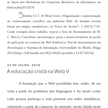
in
Anais dos Workshops do Congresso Brasileiro de Informática na
Educação
(2013)
578.
[5]
Ibidem
; Cf. C. H.
Marcondes
, «Organização e representação
do conhecimento científico em ambiente Web: do formato textual
linear aos artigos semânticos», in
Ponto de Acesso
7, 1 (2013) 7-41.
Como exemplo desse trabalho veja-se a Tese de Doutoramento de M.
C.
Malta
,
Contributo metodológico para o desenvolvimento de perfis
de aplicação no contexto da Web Semântica
, Tese de doutoramento em
Tecnologias e Sistemas de Informação, Universidade do Minho, Braga
2014 [https://hdl.handle.net/1822/30262 (acedido a 12/07/2015)].
PUBLICADO
22 DE JULHO, 2018
EM
A educação cristã na Web V
A formação que a Web possibilita tem, então, de ser
vista a partir do problema das linguagens e do modo como
cada pessoa participa e está presente nas redes mediáticas,
sobretudo a partir da categoria de
amizade
, muito falada neste