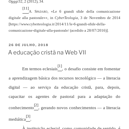
Ogggi
32, 2 (2012), 34.
[11]
A.
Spadaro
, «
Le 6 grandi sfide della comunicazione
digitale alla pastorale»»
, in
CyberTeologia
, 3 de Novembro de 2014
[https://www.cyberteologia.it/2014/11/le-6-grandi-sfide-della-
comunicazione-digitale-alla-pastorale/ (acedido a 28/07/2016)]
.
PUBLICADO
26 DE JULHO, 2018
EM
A educação cristã na Web VII
[1]
Em termos eclesiais
, o desafio consiste em fomentar
a aprendizagem básica dos recursos tecnológico — a literacia
digital — ao serviço da educação cristã, para, depois,
capacitar os agentes de pastoral para a adaptação do
[2]
conhecimento
, gerando novos conhecimentos — a literacia
[3]
mediática
.
À instituição eclesial, como comunidade de sentido, é