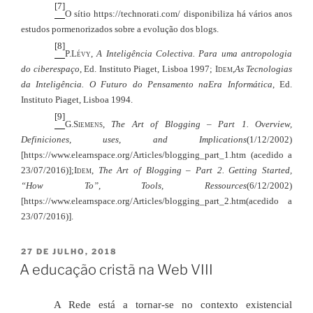
[7]
O sítio https://technorati.com/ disponibiliza há vários anos
estudos pormenorizados sobre a evolução dos blogs.
[8]
P.
Lévy
,
A Inteligência Colectiva. Para uma antropologia
do ciberespaço
, Ed. Instituto Piaget, Lisboa 1997;
Idem
,
As Tecnologias
da Inteligência. O Futuro do Pensamento na
Era Informática
, Ed.
Instituto Piaget, Lisboa 1994.
[9]
G.
Siemens
,
The Art of Blogging – Part 1. Overview,
Definiciones, uses, and Implications
(1/12/2002)
[https://www.elearnspace.org/Articles/blogging_part_1.htm (acedido a
23/07/2016)];
Idem
,
The Art of Blogging – Part 2. Getting Started,
“How To”, Tools, Ressources
(6/12/2002)
[https://www.elearnspace.org/Articles/blogging_part_2.htm
(acedido a
23/07/2016)].
PUBLICADO
27 DE JULHO, 2018
EM
A educação cristã na Web VIII
A Rede está a tornar-se no contexto existencial