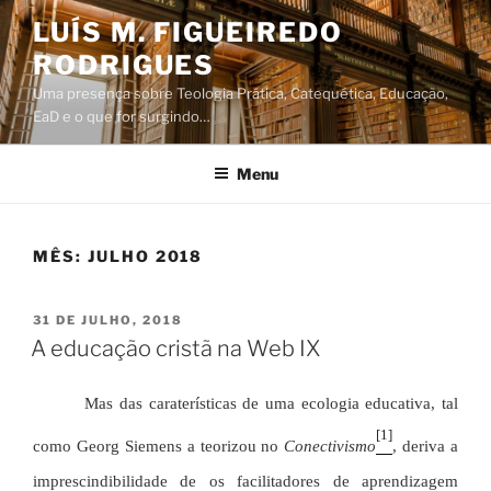
Saltar
LUÍS M. FIGUEIREDO
para
RODRIGUES
o
conteúdo
Uma presença sobre Teologia Prática, Catequética, Educação,
EaD e o que for surgindo…
Menu
MÊS:
JULHO 2018
PUBLICADO
31 DE JULHO, 2018
EM
A educação cristã na Web IX
Mas das caraterísticas de uma ecologia educativa, tal
[1]
como Georg Siemens a teorizou no
Conectivismo
, deriva a
imprescindibilidade de os facilitadores de aprendizagem