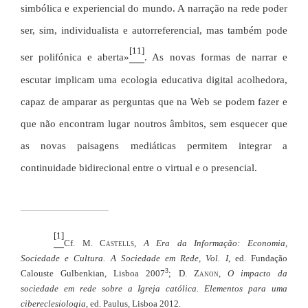
simbólica e experiencial do mundo. A narração na rede poder
ser, sim, individualista e autorreferencial, mas também pode
[11]
ser polifónica e aberta»
. As novas formas de narrar e
escutar implicam uma ecologia educativa digital acolhedora,
capaz de amparar as perguntas que na Web se podem fazer e
que não encontram lugar noutros âmbitos, sem esquecer que
as novas paisagens mediáticas permitem integrar a
continuidade bidirecional entre o virtual e o presencial.
[1]
Cf. M.
Castells
,
A Era da Informação: Economia,
Sociedade e Cultura. A Sociedade em Rede, Vol. I
, ed. Fundação
3
Calouste Gulbenkian, Lisboa 2007
; D.
Zanon
,
O impacto da
sociedade em rede sobre a Igreja católica. Elementos para uma
cibereclesiologia
, ed. Paulus, Lisboa 2012.