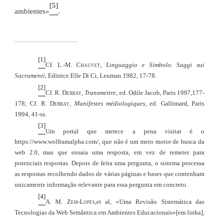
[5]
ambientes»
.
[1]
Cf. L.-M.
Chauvet
,
Linguaggio e Simbolo. Saggi sui
Sacramenti
, Editrice Elle Di Ci, Leuman 1982, 17-78.
[2]
Cf. R.
Debray
,
Transmettre
, ed. Odile Jacob, Paris 1997,177-
178; Cf. R.
Debray
,
Manifestes médiologiques
, ed. Gallimard, Paris
1994, 41-ss.
[3]
Um portal que merece a pena visitar é o
https://www.wolframalpha.com/, que não é um mero motor de busca da
web 2.0, mas que ensaia uma resposta
, em vez de remeter para
potenciais respostas. Depois de feita uma pergunta, o sistema processa
as respostas recolhendo dados de várias páginas e bases que contenham
unicamente informação relevante para essa pergunta em concreto.
[4]
A. M.
Zem-Lopes
,
et al, «Uma Revisão Sistemática das
Tecnologias da Web Semântica em Ambientes Educacionais»[em linha],