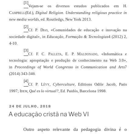
[1]
Vejam-se os diversos estudos publicados em
H.
Campbell
(Ed.),
Digital Religion. Understanding religious practice in
new media worlds
, ed. Routledgs, New York 2013.
[2]
Cf. P.
Dias
, «Comunidades de educação e inovação na
sociedade digital», in
Educação, Formação & Tecnologias
4 (2012) 2,
4-10.
[3]
Cf. F. C.
Palleta
, E. P.
Maldonado
, «Informática e
tecnologia: apropriação e produção de conhecimento na Web 3.0»,
in
Proceedings of World Congresso in Communication and Arts
7
(2014) 343-346.
[4]
Cf. P.
Lévy
,
Cyberculture
, Editions Odile Jacob, Paris
1997;
Idem
,
Qué es lo virtual?
, Ed. Paidós, Barcelona 1998.
PUBLICADO
24 DE JULHO, 2018
EM
A educação cristã na Web VI
Outro aspeto relevante da pedagogia divina é o