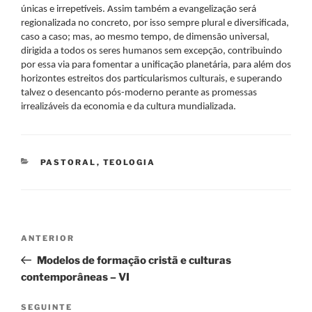
únicas e irrepetíveis. Assim também a evangelização será
regionalizada no concreto, por isso sempre plural e diversificada,
caso a caso; mas, ao mesmo tempo, de dimensão universal,
dirigida a todos os seres humanos sem excepção, contribuindo
por essa via para fomentar a unificação planetária, para além dos
horizontes estreitos dos particularismos culturais, e superando
talvez o desencanto pós-moderno perante as promessas
irrealizáveis da economia e da cultura mundializada.
CATEGORIAS
PASTORAL
,
TEOLOGIA
Navegação
Conteúdo
ANTERIOR
de
anterior
Modelos de formação cristã e culturas
artigos
contemporâneas – VI
Conteúdo
SEGUINTE