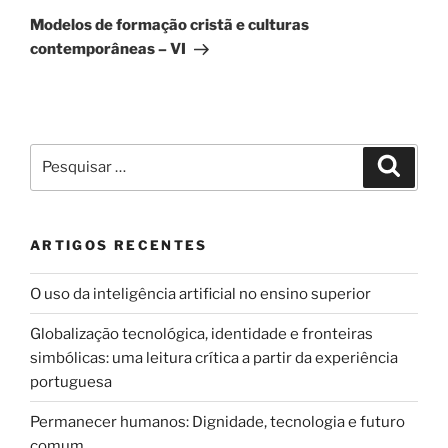
seguinte
Modelos de formação cristã e culturas
contemporâneas – VI
Pesquisar
Pesqui
por:
ARTIGOS RECENTES
O uso da inteligência artificial no ensino superior
Globalização tecnológica, identidade e fronteiras
simbólicas: uma leitura crítica a partir da experiência
portuguesa
Permanecer humanos: Dignidade, tecnologia e futuro
comum