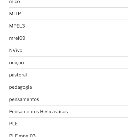
mico
MITP
MPEL3
mrel09
NVivo
oração
pastoral
pedagogia
pensamentos
Pensamentos Hesicásticos
PLE
PLE mpel03