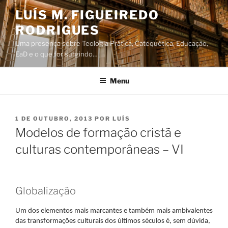
Saltar
LUÍS M. FIGUEIREDO
para
RODRIGUES
o
conteúdo
Uma presença sobre Teologia Prática, Catequética, Educação,
EaD e o que for surgindo…
Menu
PUBLICADO
1 DE OUTUBRO, 2013
POR
LUÍS
EM
Modelos de formação cristã e
culturas contemporâneas – VI
Globalização
Um dos elementos mais marcantes e também mais ambivalentes
das transformações culturais dos últimos séculos é, sem dúvida,