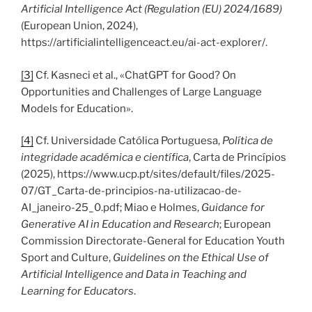
Artificial Intelligence Act (Regulation (EU) 2024/1689)
(European Union, 2024),
https://artificialintelligenceact.eu/ai-act-explorer/.
[3]
Cf. Kasneci et al., «ChatGPT for Good? On
Opportunities and Challenges of Large Language
Models for Education».
[4]
Cf. Universidade Católica Portuguesa,
Política de
integridade académica e científica
, Carta de Princípios
(2025), https://www.ucp.pt/sites/default/files/2025-
07/GT_Carta-de-principios-na-utilizacao-de-
AI_janeiro-25_0.pdf; Miao e Holmes,
Guidance for
Generative AI in Education and Research
; European
Commission Directorate-General for Education Youth
Sport and Culture,
Guidelines on the Ethical Use of
Artificial Intelligence and Data in Teaching and
Learning for Educators
.