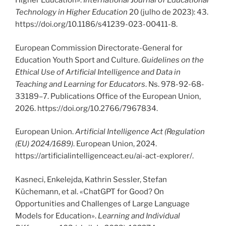
Higher Education».
International Journal of Educational
Technology in Higher Education
20 (julho de 2023): 43.
https://doi.org/10.1186/s41239-023-00411-8.
European Commission Directorate-General for
Education Youth Sport and Culture.
Guidelines on the
Ethical Use of Artificial Intelligence and Data in
Teaching and Learning for Educators
. Ns. 978-92-68-
33189–7. Publications Office of the European Union,
2026. https://doi.org/10.2766/7967834.
European Union.
Artificial Intelligence Act (Regulation
(EU) 2024/1689)
. European Union, 2024.
https://artificialintelligenceact.eu/ai-act-explorer/.
Kasneci, Enkelejda, Kathrin Sessler, Stefan
Küchemann, et al. «ChatGPT for Good? On
Opportunities and Challenges of Large Language
Models for Education».
Learning and Individual