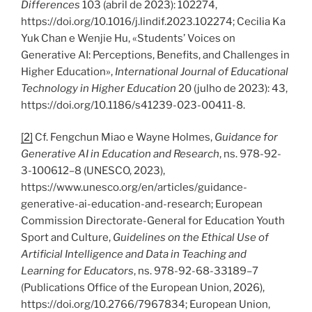
Differences
103 (abril de 2023): 102274,
https://doi.org/10.1016/j.lindif.2023.102274; Cecilia Ka
Yuk Chan e Wenjie Hu, «Students’ Voices on
Generative AI: Perceptions, Benefits, and Challenges in
Higher Education»,
International Journal of Educational
Technology in Higher Education
20 (julho de 2023): 43,
https://doi.org/10.1186/s41239-023-00411-8.
[2]
Cf. Fengchun Miao e Wayne Holmes,
Guidance for
Generative AI in Education and Research
, ns. 978-92-
3-100612–8 (UNESCO, 2023),
https://www.unesco.org/en/articles/guidance-
generative-ai-education-and-research; European
Commission Directorate-General for Education Youth
Sport and Culture,
Guidelines on the Ethical Use of
Artificial Intelligence and Data in Teaching and
Learning for Educators
, ns. 978-92-68-33189–7
(Publications Office of the European Union, 2026),
https://doi.org/10.2766/7967834; European Union,