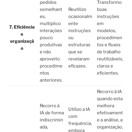
pedidos
Transformo
semelhant
Reutilizo
boas
es,
ocasionalm
instruções
multiplico
ente
em
7. Eficiência
interações
instruções
modelos,
e
pouco
ou
procedimen
organizaçã
produtivas
estruturas
tos e fluxos
o
e não
que se
de trabalho
aproveito
revelaram
reutilizáveis,
procedime
eficazes.
claros e
ntos
eficientes.
anteriores.
Recorro à IA
quando esta
Recorro à
melhora
Utilizo a IA
IA de forma
efetivament
com
indiscrimin
e a análise, a
frequência,
ada,
organização,
embora