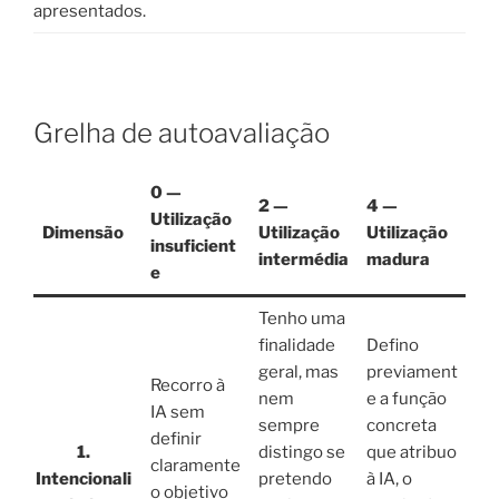
apresentados.
Grelha de autoavaliação
0 —
2 —
4 —
Utilização
Dimensão
Utilização
Utilização
insuficient
intermédia
madura
e
Tenho uma
finalidade
Defino
geral, mas
previament
Recorro à
nem
e a função
IA sem
sempre
concreta
definir
1.
distingo se
que atribuo
claramente
Intencionali
pretendo
à IA, o
o objetivo