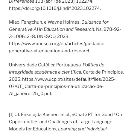
Differences
103 (abril de 2023): 102274.
https://doi.org/10.1016/j.lindif.2023.102274.
Miao, Fengchun, e Wayne Holmes.
Guidance for
Generative AI in Education and Research
. Ns. 978-92-
3-100612–8. UNESCO, 2023.
https://www.unesco.org/en/articles/guidance-
generative-ai-education-and-research.
Universidade Católica Portuguesa.
Política de
integridade académica e científica
. Carta de Princípios.
2025. https://www.ucp.pt/sites/default/files/2025-
07/GT_Carta-de-principios-na-utilizacao-de-
AI_janeiro-25_0.pdf.
[1]
Cf. Enkelejda Kasneci et al., «ChatGPT for Good? On
Opportunities and Challenges of Large Language
Models for Education»,
Learning and Individual