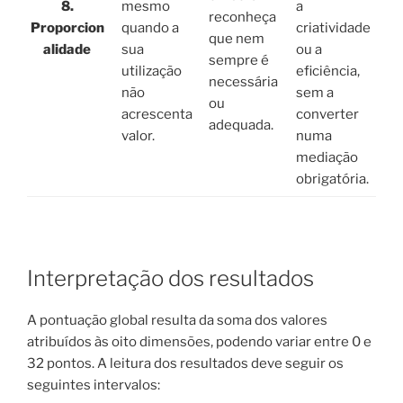
8.
mesmo
a
reconheça
Proporcion
quando a
criatividade
que nem
alidade
sua
ou a
sempre é
utilização
eficiência,
necessária
não
sem a
ou
acrescenta
converter
adequada.
valor.
numa
mediação
obrigatória.
Interpretação dos resultados
A pontuação global resulta da soma dos valores
atribuídos às oito dimensões, podendo variar entre 0 e
32 pontos. A leitura dos resultados deve seguir os
seguintes intervalos: