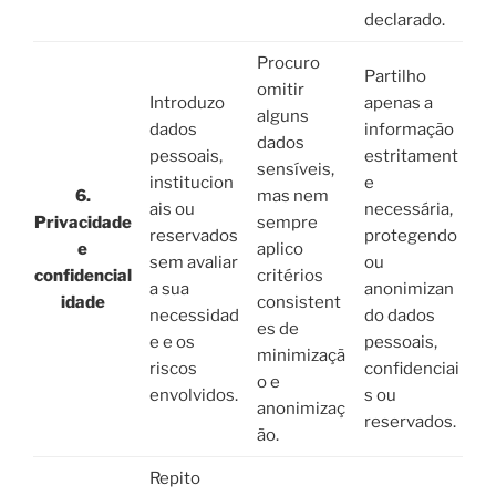
declarado.
Procuro
Partilho
omitir
Introduzo
apenas a
alguns
dados
informação
dados
pessoais,
estritament
sensíveis,
institucion
e
6.
mas nem
ais ou
necessária,
Privacidade
sempre
reservados
protegendo
e
aplico
sem avaliar
ou
confidencial
critérios
a sua
anonimizan
idade
consistent
necessidad
do dados
es de
e e os
pessoais,
minimizaçã
riscos
confidenciai
o e
envolvidos.
s ou
anonimizaç
reservados.
ão.
Repito