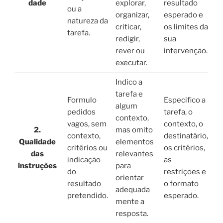
dade
explorar,
resultado
ou a
organizar,
esperado e
natureza da
criticar,
os limites da
tarefa.
redigir,
sua
rever ou
intervenção.
executar.
Indico a
tarefa e
Formulo
Especifico a
algum
pedidos
tarefa, o
contexto,
vagos, sem
contexto, o
2.
mas omito
contexto,
destinatário,
Qualidade
elementos
critérios ou
os critérios,
das
relevantes
indicação
as
instruções
para
do
restrições e
orientar
resultado
o formato
adequada
pretendido.
esperado.
mente a
resposta.