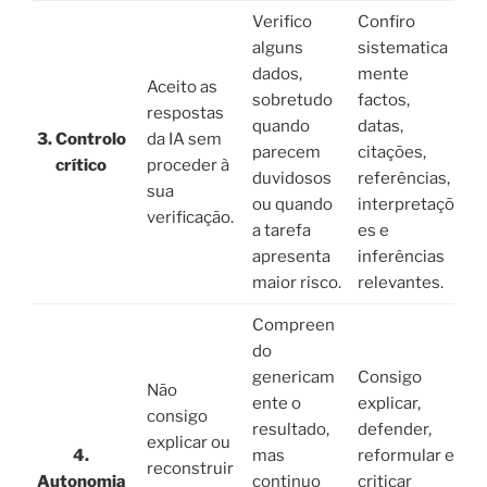
Verifico
Confiro
alguns
sistematica
dados,
mente
Aceito as
sobretudo
factos,
respostas
quando
datas,
3. Controlo
da IA sem
parecem
citações,
crítico
proceder à
duvidosos
referências,
sua
ou quando
interpretaçõ
verificação.
a tarefa
es e
apresenta
inferências
maior risco.
relevantes.
Compreen
do
genericam
Consigo
Não
ente o
explicar,
consigo
resultado,
defender,
explicar ou
4.
mas
reformular e
reconstruir
Autonomia
continuo
criticar