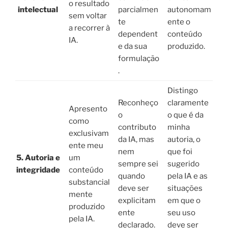
o resultado
intelectual
parcialmen
autonomam
sem voltar
te
ente o
a recorrer à
dependent
conteúdo
IA.
e da sua
produzido.
formulação
.
Distingo
Reconheço
claramente
Apresento
o
o que é da
como
contributo
minha
exclusivam
da IA, mas
autoria, o
ente meu
nem
que foi
5. Autoria e
um
sempre sei
sugerido
integridade
conteúdo
quando
pela IA e as
substancial
deve ser
situações
mente
explicitam
em que o
produzido
ente
seu uso
pela IA.
declarado.
deve ser