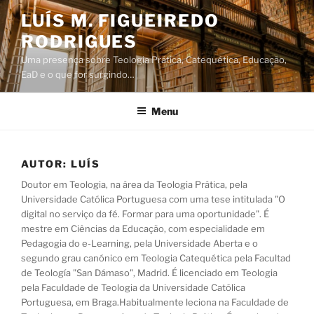
Saltar
LUÍS M. FIGUEIREDO
para
RODRIGUES
o
conteúdo
Uma presença sobre Teologia Prática, Catequética, Educação,
EaD e o que for surgindo…
Menu
AUTOR:
LUÍS
Doutor em Teologia, na área da Teologia Prática, pela
Universidade Católica Portuguesa com uma tese intitulada "O
digital no serviço da fé. Formar para uma oportunidade". É
mestre em Ciências da Educação, com especialidade em
Pedagogia do e-Learning, pela Universidade Aberta e o
segundo grau canónico em Teologia Catequética pela Facultad
de Teología "San Dámaso", Madrid. É licenciado em Teologia
pela Faculdade de Teologia da Universidade Católica
Portuguesa, em Braga. ​Habitualmente leciona na Faculdade de