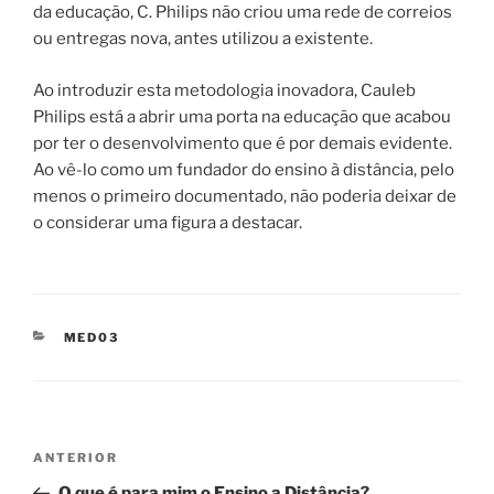
da educação, C. Philips não criou uma rede de correios
ou entregas nova, antes utilizou a existente.
Ao introduzir esta metodologia inovadora, Cauleb
Philips está a abrir uma porta na educação que acabou
por ter o desenvolvimento que é por demais evidente.
Ao vê-lo como um fundador do ensino à distância, pelo
menos o primeiro documentado, não poderia deixar de
o considerar uma figura a destacar.
CATEGORIAS
MED03
Navegação
Conteúdo
ANTERIOR
de
anterior
O que é para mim o Ensino a Distância?