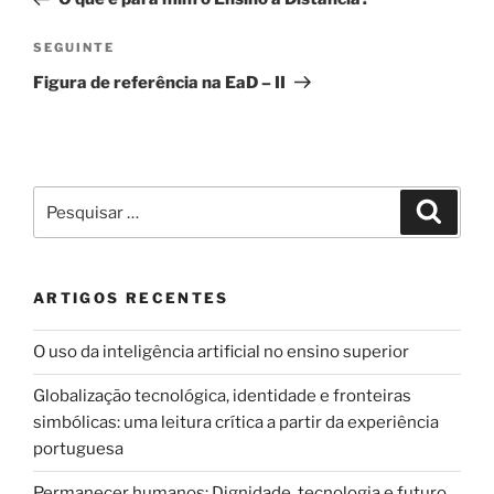
artigos
Conteúdo
SEGUINTE
seguinte
Figura de referência na EaD – II
Pesquisar
Pesqui
por:
ARTIGOS RECENTES
O uso da inteligência artificial no ensino superior
Globalização tecnológica, identidade e fronteiras
simbólicas: uma leitura crítica a partir da experiência
portuguesa
Permanecer humanos: Dignidade, tecnologia e futuro