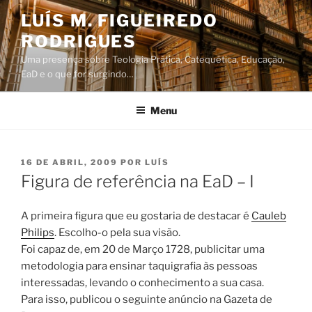
Saltar
LUÍS M. FIGUEIREDO
para
RODRIGUES
o
conteúdo
Uma presença sobre Teologia Prática, Catequética, Educação,
EaD e o que for surgindo…
Menu
PUBLICADO
16 DE ABRIL, 2009
POR
LUÍS
EM
Figura de referência na EaD – I
A primeira figura que eu gostaria de destacar é
Cauleb
Philips
. Escolho-o pela sua visão.
Foi capaz de, em 20 de Março 1728, publicitar uma
metodologia para ensinar taquigrafia às pessoas
interessadas, levando o conhecimento a sua casa.
Para isso, publicou o seguinte anúncio na Gazeta de