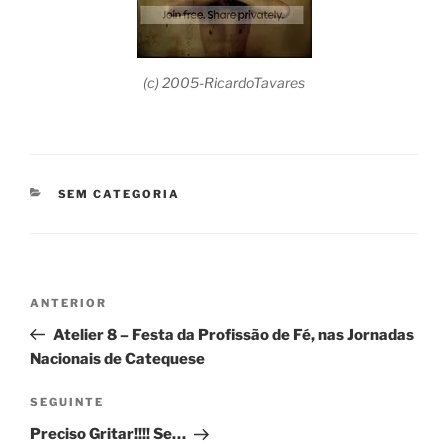
(c) 2005-RicardoTavares
CATEGORIAS
SEM CATEGORIA
Navegação
Conteúdo
ANTERIOR
de
anterior
Atelier 8 – Festa da Profissão de Fé, nas Jornadas
artigos
Nacionais de Catequese
Conteúdo
SEGUINTE
seguinte
Preciso Gritar!!!! Se…