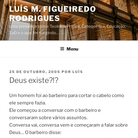
Saltar
LUÍS M. FIGUEIREDO
para
RODRIGUES
o
conteúdo
Uma presença sobre Teologia Prática, Catequética, Educação,
EaD e o que for surgindo…
Menu
PUBLICADO
25 DE OUTUBRO, 2005
POR
LUÍS
EM
Deus existe?!?
Um homem foi ao barbeiro para cortar o cabelo como
ele sempre fazia.
Ele começou a conversar com o barbeiro e
conversaram sobre vários assuntos.
Conversa vai, conversa vem e começaram a falar sobre
Deus… O barbeiro disse: