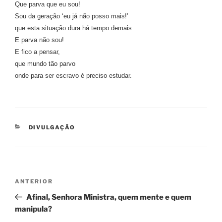
Que parva que eu sou!
Sou da geração ‘eu já não posso mais!’
que esta situação dura há tempo demais
E parva não sou!
E fico a pensar,
que mundo tão parvo
onde para ser escravo é preciso estudar.
CATEGORIAS
DIVULGAÇÃO
Navegação
Conteúdo
ANTERIOR
de
anterior
Afinal, Senhora Ministra, quem mente e quem
artigos
manipula?