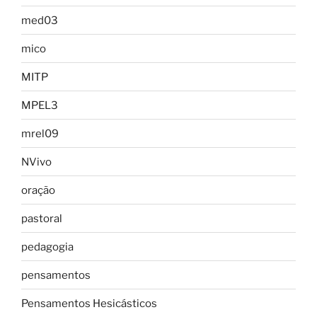
med03
mico
MITP
MPEL3
mrel09
NVivo
oração
pastoral
pedagogia
pensamentos
Pensamentos Hesicásticos