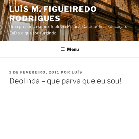
Saltar
LUÍS M. FIGUEIREDO
para
RODRIGUES
o
conteúdo
Uma presença sobre Teologia Prática, Catequética, Educação,
EaD e o que for surgindo…
Menu
PUBLICADO
1 DE FEVEREIRO, 2011
POR
LUÍS
EM
Deolinda – que parva que eu sou!