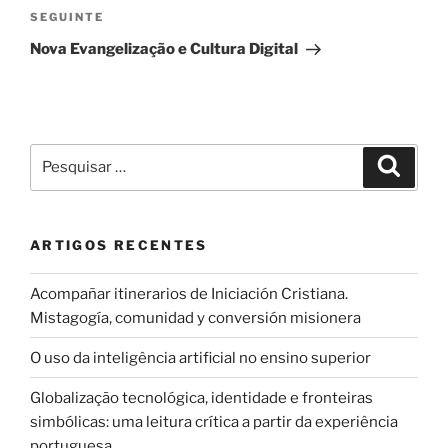
Conteúdo
SEGUINTE
seguinte
Nova Evangelização e Cultura Digital
Pesquisar
Pesqui
por:
ARTIGOS RECENTES
Acompañar itinerarios de Iniciación Cristiana.
Mistagogía, comunidad y conversión misionera
O uso da inteligência artificial no ensino superior
Globalização tecnológica, identidade e fronteiras
simbólicas: uma leitura crítica a partir da experiência
portuguesa