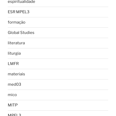
espiritualidade
ESR MPEL3
formação
Global Studies
literatura
liturgia
LMFR
materiais
med03
mico
MITP
MPEL3