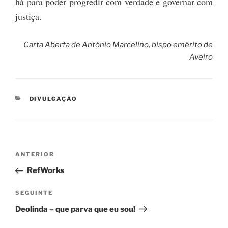
há para poder progredir com verdade e governar com
justiça.
Carta Aberta de António Marcelino, bispo emérito de
Aveiro
CATEGORIAS
DIVULGAÇÃO
Navegação
Conteúdo
ANTERIOR
de
anterior
RefWorks
artigos
Conteúdo
SEGUINTE
seguinte
Deolinda – que parva que eu sou!