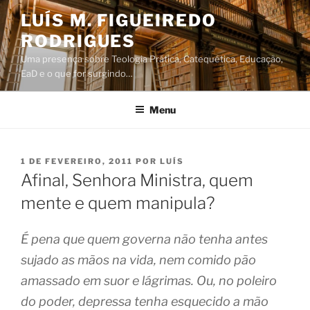
Saltar
LUÍS M. FIGUEIREDO
para
RODRIGUES
o
conteúdo
Uma presença sobre Teologia Prática, Catequética, Educação,
EaD e o que for surgindo…
Menu
PUBLICADO
1 DE FEVEREIRO, 2011
POR
LUÍS
EM
Afinal, Senhora Ministra, quem
mente e quem manipula?
É pena que quem governa não tenha antes
sujado as mãos na vida, nem comido pão
amassado em suor e lágrimas. Ou, no poleiro
do poder, depressa tenha esquecido a mão