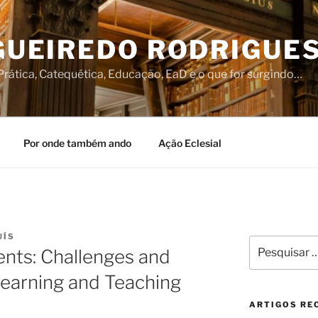
IGUEIREDO RODRIGUE
rática, Catequética, Educação, EaD e o que for surgindo…
Por onde também ando
Ação Eclesial
UÍS
Pesquisar
nts: Challenges and
por:
Learning and Teaching
ARTIGOS RE