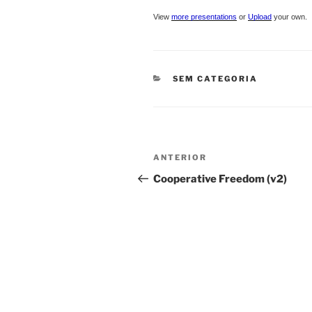
View
more presentations
or
Upload
your own.
CATEGORIAS
SEM CATEGORIA
Navegação
Conteúdo
ANTERIOR
de
anterior
Cooperative Freedom (v2)
artigos