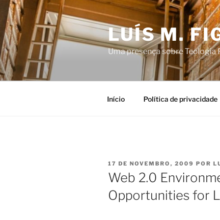
Saltar
para
LUÍS M. F
o
conteúdo
Uma presença sobre Teologia P
Início
Política de privacidade
PUBLICADO
17 DE NOVEMBRO, 2009
POR
L
EM
Web 2.0 Environme
Opportunities for 