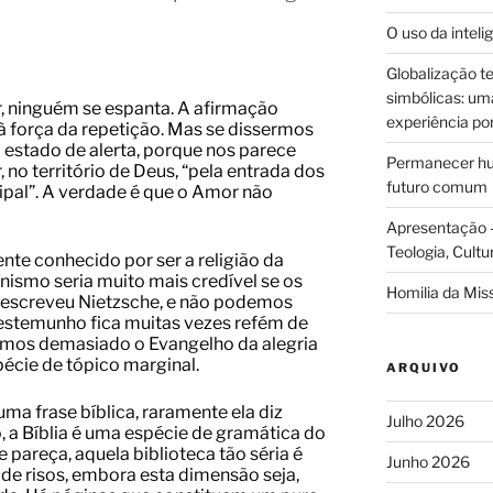
O uso da intelig
Globalização te
simbólicas: uma 
, ninguém se espanta. A afirmação
experiência po
à força da repetição. Mas se dissermos
estado de alerta, porque nos parece
Permanecer hum
, no território de Deus, “pela entrada dos
futuro comum
cipal”. A verdade é que o Amor não
Apresentação –
Teologia, Cultu
nte conhecido por ser a religião da
ianismo seria muito mais credível se os
Homilia da Mis
, escreveu Nietzsche, e não podemos
testemunho fica muitas vezes refém de
emos demasiado o Evangelho da alegria
pécie de tópico marginal.
ARQUIVO
a frase bíblica, raramente ela diz
Julho 2026
to, a Bíblia é uma espécie de gramática do
 pareça, aquela biblioteca tão séria é
Junho 2026
 de risos, embora esta dimensão seja,