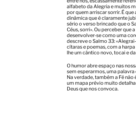
entre nós, escassamente refer
alfabeto da Alegria e muitos
por quem arriscar sorrir. É q
dinâmica que é claramente jubi
sério o verso brincado que o S
Céus, sorri». Ou perceber que 
desenvolver-se como uma coreo
descreve o Salmo 33: «Alegrai
cítaras e poemas, com a harpa 
lhe um cântico novo, tocai e d
O humor abre espaço nas nossa
sem esperarmos, uma palavra 
Na verdade, também a Fé não é,
um mapa prévio muito detalha
Deus que nos convoca.