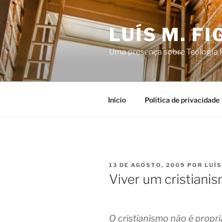
Saltar
para
LUÍS M. F
o
conteúdo
Uma presença sobre Teologia P
Início
Política de privacidade
PUBLICADO
13 DE AGOSTO, 2009
POR
LUÍS
EM
Viver um cristiani
O cristianismo não é propr