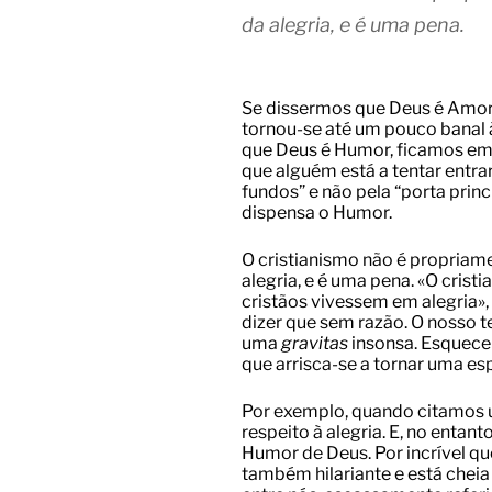
da alegria, e é uma pena.
Se dissermos que Deus é Amor
tornou-se até um pouco banal 
que Deus é Humor, ficamos em 
que alguém está a tentar entrar
fundos” e não pela “porta prin
dispensa o Humor.
O cristianismo não é propriame
alegria, e é uma pena. «O crist
cristãos vivessem em alegria»
dizer que sem razão. O nosso 
uma
gravitas
insonsa. Esquec
que arrisca-se a tornar uma es
Por exemplo, quando citamos um
respeito à alegria. E, no entan
Humor de Deus. Por incrível que
também hilariante e está cheia