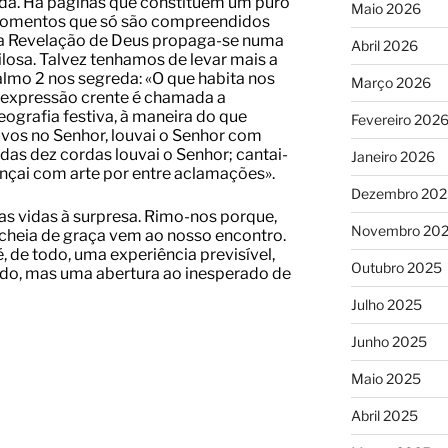
ida. Há páginas que constituem um puro
Maio 2026
 momentos que só são compreendidos
ue a Revelação de Deus propaga-se numa
Abril 2026
losa. Talvez tenhamos de levar mais a
almo 2 nos segreda: «O que habita nos
Março 2026
a expressão crente é chamada a
grafia festiva, à maneira do que
Fevereiro 202
-vos no Senhor, louvai o Senhor com
das dez cordas louvai o Senhor; cantai-
Janeiro 2026
ançai com arte por entre aclamações».
Dezembro 202
s vidas à surpresa. Rimo-nos porque,
Novembro 20
cheia de graça vem ao nosso encontro.
 de todo, uma experiência previsível,
Outubro 2025
do, mas uma abertura ao inesperado de
Julho 2025
Junho 2025
Maio 2025
Abril 2025