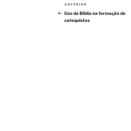
Navegação
Conteúdo
ANTERIOR
de
anterior
Uso da Bíblia na formação de
catequistas
artigos