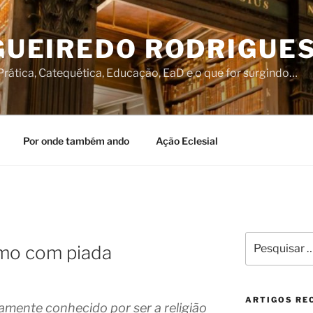
IGUEIREDO RODRIGUE
rática, Catequética, Educação, EaD e o que for surgindo…
Por onde também ando
Ação Eclesial
Pesquisar
smo com piada
por:
ARTIGOS RE
iamente conhecido por ser a religião