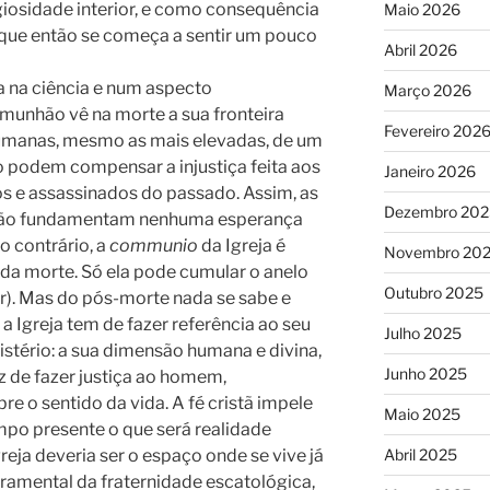
igiosidade interior, e como consequência
Maio 2026
ue então se começa a sentir um pouco
Abril 2026
 na ciência e num aspecto
Março 2026
munhão vê na morte a sua fronteira
Fevereiro 202
 humanas, mesmo as mais elevadas, de um
ão podem compensar a injustiça feita aos
Janeiro 2026
os e assassinados do passado. Assim, as
Dezembro 202
não fundamentam nenhuma esperança
o contrário, a
communio
da Igreja é
Novembro 20
a morte. Só ela pode cumular o anelo
Outubro 2025
). Mas do pós-morte nada se sabe e
a Igreja tem de fazer referência ao seu
Julho 2025
istério: a sua dimensão humana e divina,
Junho 2025
z de fazer justiça ao homem,
e o sentido da vida. A fé cristã impele
Maio 2025
mpo presente o que será realidade
eja deveria ser o espaço onde se vive já
Abril 2025
acramental da fraternidade escatológica,