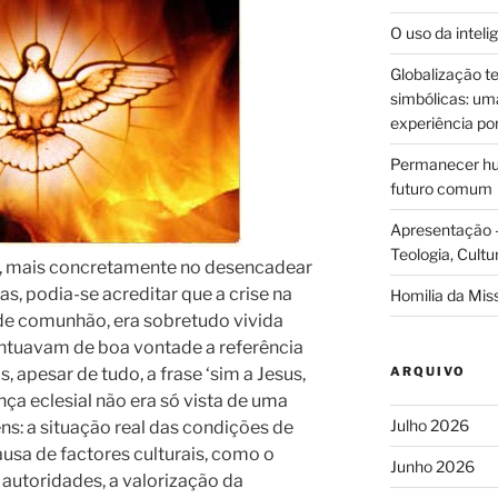
O uso da intelig
Globalização te
simbólicas: uma 
experiência po
Permanecer hum
futuro comum
Apresentação –
Teologia, Cultu
o, mais concretamente no desencadear
, podia-se acreditar que a crise na
Homilia da Mis
 de comunhão, era sobretudo vivida
ntuavam de boa vontade a referência
, apesar de tudo, a frase ‘sim a Jesus,
ARQUIVO
ença eclesial não era só vista de uma
Julho 2026
s: a situação real das condições de
usa de factores culturais, como o
Junho 2026
s autoridades, a valorização da