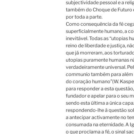
subjectividade pessoal e a rel
também do Choque de Futuro q
por toda a parte.
Como consequência da fé cega
superficialmente humano, a co
inevitável. Todas as “utopias
reino de liberdade e justiça, n
que já morreram, aos torturad
utopias puramente humanas 
verdadeiramente universal. Pel
communio
também para além d
do coração humano”(W. Kasper
para responder a esta questão, 
fundador e apelar para o seu m
sendo esta última a única capa
respondendo-lhe à questão sobr
a antecipar activamente no te
consumada na eternidade. A Igr
o que proclama a fé, o sinal s