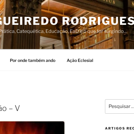
IGUEIREDO RODRIGUE
rática, Catequética, Educação, EaD e o que for surgindo…
Por onde também ando
Ação Eclesial
Pesquisar
ão – V
por:
ARTIGOS RE