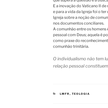
que supera a questão e a bus
E a inovação do Vaticano II de
e para a vida da Igreja foi o te
Igreja sobre a noção de
comun
nos documentos conciliares.
A comunhão entre os homens é 
pessoal com Deus; aquela é p
como praxe do reconhecimento
comunhão trinitária.
O individualismo não tem l
relação pessoal constituem
CATEGORIAS
LMFR
,
TEOLOGIA