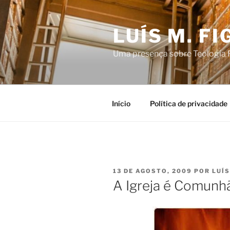
Saltar
para
LUÍS M. F
o
conteúdo
Uma presença sobre Teologia P
Início
Política de privacidade
PUBLICADO
13 DE AGOSTO, 2009
POR
LUÍS
EM
A Igreja é Comunh