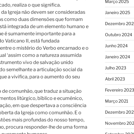
Março 2025
ado, realiza o que significa.
el da Igreja não devem ser consideradas
Janeiro 2025
 mas como duas dimensões que formam
Dezembro 202
stá integrada de um elemento humano e
que é sumamente importante para a
Outubro 2024
o Vaticano II, está fundada
Junho 2024
entre o mistério do Verbo encarnado e o
qual ‘assim como a natureza assumida
Janeiro 2024
strumento vivo de salvação unido
Julho 2023
do semelhante a articulação social da
 que a vivifica, para o aumento do seu
Abril 2023
Fevereiro 202
o de comunhão, que traduz a situação
mentos litúrgico, bíblico e ecuménico,
Março 2021
ação, em que despertava a consciência
Dezembro 20
oberta da Igreja como comunhão. E o
estões mais profundas do nosso tempo,
Novembro 20
lho, procura responder-lhe de uma forma