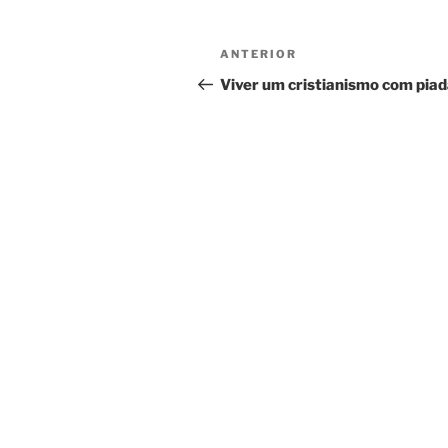
Navegação
Conteúdo
ANTERIOR
de
anterior
Viver um cristianismo com pia
artigos