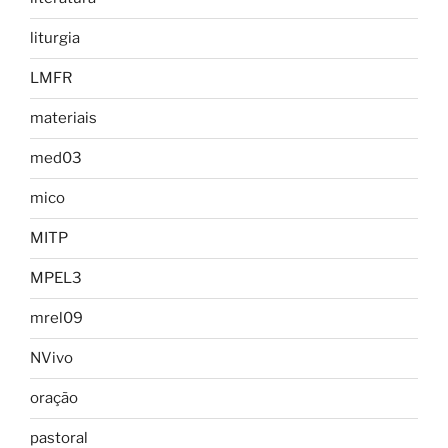
liturgia
LMFR
materiais
med03
mico
MITP
MPEL3
mrel09
NVivo
oração
pastoral