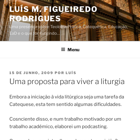
Saltar
LUÍS M. FIGUEIREDO
para
RODRIGUES
o
conteúdo
Uma presença sobre Teologia Prática, Catequética, Educação,
EaD e o que for surgindo…
Menu
PUBLICADO
15 DE JUNHO, 2009
POR
LUÍS
EM
Uma proposta para viver a liturgia
Embora a iniciação à vida litúrgica seja uma tarefa da
Catequese, esta tem sentido algumas dificuldades.
Cosnciente disso, e num trabalho motivado por um
trabalho académico, elaborei um podcasting.