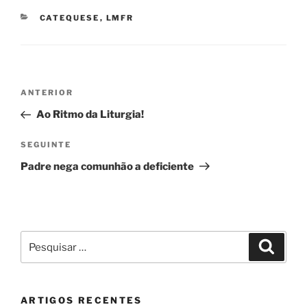
CATEGORIAS
CATEQUESE
,
LMFR
Navegação
Conteúdo
ANTERIOR
de
anterior
Ao Ritmo da Liturgia!
artigos
Conteúdo
SEGUINTE
seguinte
Padre nega comunhão a deficiente
Pesquisar
Pesqui
por:
ARTIGOS RECENTES