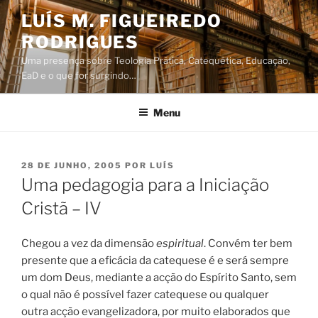
Saltar
LUÍS M. FIGUEIREDO
para
RODRIGUES
o
conteúdo
Uma presença sobre Teologia Prática, Catequética, Educação,
EaD e o que for surgindo…
Menu
PUBLICADO
28 DE JUNHO, 2005
POR
LUÍS
EM
Uma pedagogia para a Iniciação
Cristã – IV
Chegou a vez da dimensão
espiritual
. Convém ter bem
presente que a eficácia da catequese é e será sempre
um dom Deus, mediante a acção do Espírito Santo, sem
o qual não é possível fazer catequese ou qualquer
outra acção evangelizadora, por muito elaborados que