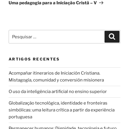
seguinte
Uma pedagogia para a Iniciação Cristã – V
Pesquisar
Pesqui
por:
ARTIGOS RECENTES
Acompañar itinerarios de Iniciación Cristiana.
Mistagogía, comunidad y conversión misionera
O uso da inteligência artificial no ensino superior
Globalização tecnológica, identidade e fronteiras
simbólicas: uma leitura crítica a partir da experiência
portuguesa
Permanecer humanos: Dignidade, tecnologia e futuro