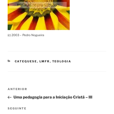
(c) 2003 – Pedro Nogueira
CATEGORIAS
CATEQUESE
,
LMFR
,
TEOLOGIA
Navegação
Conteúdo
ANTERIOR
de
anterior
Uma pedagogia para a Iniciação Cristã – III
artigos
Conteúdo
SEGUINTE