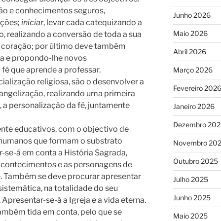
ção e conhecimentos seguros,
Junho 2026
cções;
iniciar
, levar cada catequizando a
Maio 2026
 realizando a conversão de toda a sua
o coração; por último deve também
Abril 2026
soa e propondo-lhe novos
é que aprende a professar.
Março 2026
ialização religiosa, são o desenvolver a
Fevereiro 202
vangelização, realizando uma primeira
, a personalização da fé, juntamente
Janeiro 2026
Dezembro 202
te educativos, com o objectivo de
 humanos que formam o substrato
Novembro 20
er-se-á em conta a História Sagrada,
Outubro 2025
acontecimentos e as personagens de
e. Também se deve procurar apresentar
Julho 2025
 sistemática, na totalidade do seu
Junho 2025
 Apresentar-se-á a Igreja e a vida eterna.
também tida em conta, pelo que se
Maio 2025