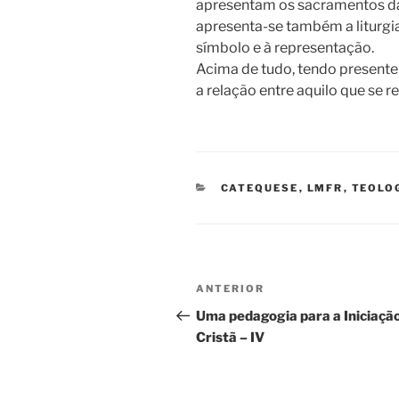
apresentam os sacramentos da I
apresenta-se também a liturgia,
símbolo e à representação.
Acima de tudo, tendo presente q
a relação entre aquilo que se r
CATEGORIAS
CATEQUESE
,
LMFR
,
TEOLO
Navegação
Conteúdo
ANTERIOR
de
anterior
Uma pedagogia para a Iniciaçã
Cristã – IV
artigos