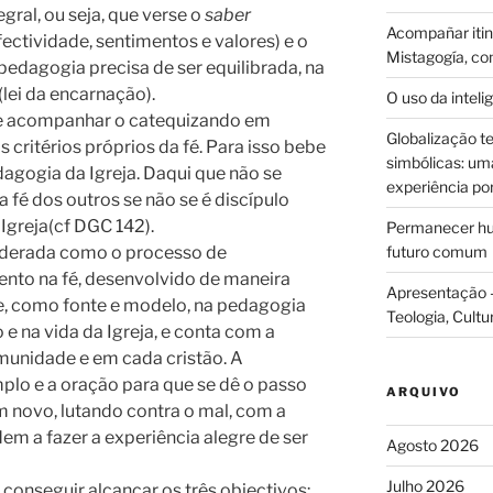
gral, ou seja, que verse o
saber
Acompañar itine
fectividade, sentimentos e valores) e o
Mistagogía, co
edagogia precisa de ser equilibrada, na
lei da encarnação).
O uso da intelig
de acompanhar o catequizando em
Globalização te
 critérios próprios da fé. Para isso bebe
simbólicas: uma 
agogia da Igreja. Daqui que não se
experiência po
fé dos outros se não se é discípulo
 Igreja(cf DGC 142).
Permanecer hum
iderada como o processo de
futuro comum
nto na fé, desenvolvido de maneira
Apresentação –
se, como fonte e modelo, na pedagogia
Teologia, Cultu
e na vida da Igreja, e conta com a
munidade e em cada cristão. A
lo e a oração para que se dê o passo
ARQUIVO
novo, lutando contra o mal, com a
em a fazer a experiência alegre de ser
Agosto 2026
Julho 2026
conseguir alcançar os três objectivos: