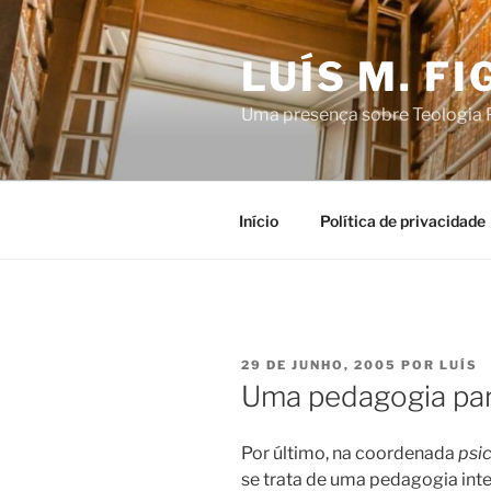
Saltar
para
LUÍS M. F
o
conteúdo
Uma presença sobre Teologia P
Início
Política de privacidade
PUBLICADO
29 DE JUNHO, 2005
POR
LUÍS
EM
Uma pedagogia para
Por último, na coordenada
psi
se trata de uma pedagogia inte