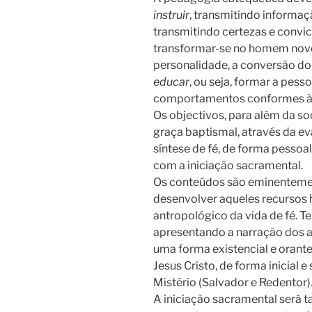
instruir
, transmitindo informa
transmitindo certezas e convi
transformar-se no homem novo,
personalidade, a conversão d
educar
, ou seja, formar a pes
comportamentos conformes à f
Os objectivos, para além da soc
graça baptismal, através da e
síntese de fé, de forma pessoal
com a iniciação sacramental.
Os conteúdos são eminentemen
desenvolver aqueles recursos
antropológico da vida de fé. T
apresentando a narração dos 
uma forma existencial e orant
Jesus Cristo, de forma inicial e
Mistério (Salvador e Redentor).
A iniciação sacramental será 