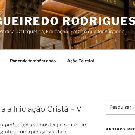
IGUEIREDO RODRIGUE
rática, Catequética, Educação, EaD e o que for surgindo…
Por onde também ando
Ação Eclesial
Pesquisar
 a Iniciação Cristã – V
por:
co-pedagógica
vamos ter presente que
ARTIGOS RE
gral e de uma pedagogia da fé.