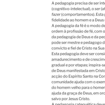
A pedagogia precisa de ser inte
(cognitivo-intelectual), o
ser
(a
fazer
(comportamentos). Esta p
fidelidade ao homem e a Deus (
A pedagogia da fé é o modo 
ordem à profissão de fé, com os
da pedagogia de Deus e da ped
pode ser mestre e pedagogo da 
convicto e fiel de Cristo na Sua
Esta pedagogia deve ser cons
amadurecimento e de crescime
gradual e por etapas; inspira-
de Deus manifestada em Cristo 
acção do Espírito Santo na Co
comunidade ajuda com o exemp
do homem velho para o homem 
ajuda da graça de Deus, em ord
salvo por Jesus Cristo.
A pedagogia catequética deve 