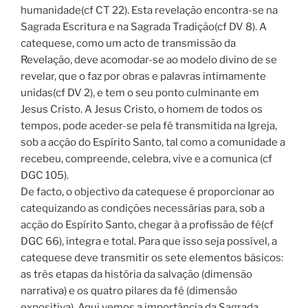
humanidade(cf CT 22). Esta revelação encontra-se na
Sagrada Escritura e na Sagrada Tradição(cf DV 8). A
catequese, como um acto de transmissão da
Revelação, deve acomodar-se ao modelo divino de se
revelar, que o faz por obras e palavras intimamente
unidas(cf DV 2), e tem o seu ponto culminante em
Jesus Cristo. A Jesus Cristo, o homem de todos os
tempos, pode aceder-se pela fé transmitida na Igreja,
sob a acção do Espírito Santo, tal como a comunidade a
recebeu, compreende, celebra, vive e a comunica (cf
DGC 105).
De facto, o objectivo da catequese é proporcionar ao
catequizando as condições necessárias para, sob a
acção do Espírito Santo, chegar à a profissão de fé(cf
DGC 66), íntegra e total. Para que isso seja possível, a
catequese deve transmitir os sete elementos básicos:
as três etapas da história da salvação (dimensão
narrativa) e os quatro pilares da fé (dimensão
expositiva). Aqui vemos a importância da Sagrada