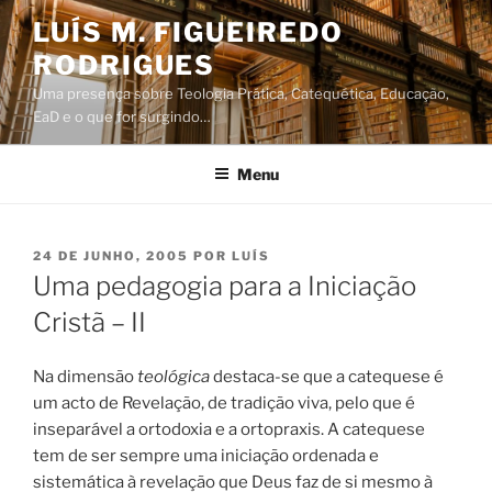
Saltar
LUÍS M. FIGUEIREDO
para
RODRIGUES
o
conteúdo
Uma presença sobre Teologia Prática, Catequética, Educação,
EaD e o que for surgindo…
Menu
PUBLICADO
24 DE JUNHO, 2005
POR
LUÍS
EM
Uma pedagogia para a Iniciação
Cristã – II
Na dimensão
teológica
destaca-se que a catequese é
um acto de Revelação, de tradição viva, pelo que é
inseparável a ortodoxia e a ortopraxis. A catequese
tem de ser sempre uma iniciação ordenada e
sistemática à revelação que Deus faz de si mesmo à