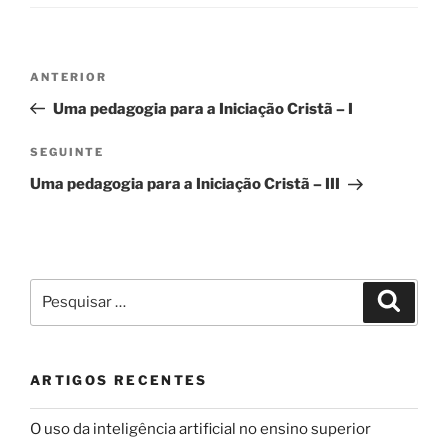
Navegação
Conteúdo
ANTERIOR
de
anterior
Uma pedagogia para a Iniciação Cristã – I
artigos
Conteúdo
SEGUINTE
seguinte
Uma pedagogia para a Iniciação Cristã – III
Pesquisar
Pesqui
por:
ARTIGOS RECENTES
O uso da inteligência artificial no ensino superior