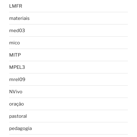
LMFR
materiais
med03
mico
MITP
MPEL3
mrel09
NVivo
oração
pastoral
pedagogia