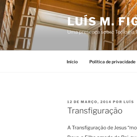
Saltar
para
LUÍS M. F
o
conteúdo
Uma presença sobre Teologia P
Início
Política de privacidade
PUBLICADO
12 DE MARÇO, 2014
POR
LUÍS
EM
Transfiguração
A Transfiguração de Jesus “mo