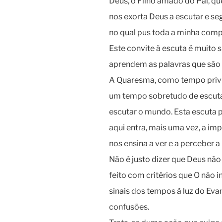
Deus, o Filho amado do Pai, qu
nos exorta Deus a escutar e seg
no qual pus toda a minha comp
Este convite à escuta é muito 
aprendem as palavras que são 
A Quaresma, como tempo privi
um tempo sobretudo de escuta:
escutar o mundo. Esta escuta p
aqui entra, mais uma vez, a imp
nos ensina a ver e a perceber 
Não é justo dizer que Deus não
feito com critérios que O não in
sinais dos tempos à luz do Ev
confusões.