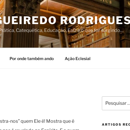
IGUEIREDO RODRIGUE
rática, Catequética, Educação, EaD e o que for surgindo…
Por onde também ando
Ação Eclesial
Pesquisar
por:
stra-nos” quem Ele é! Mostra que é
ARTIGOS RE