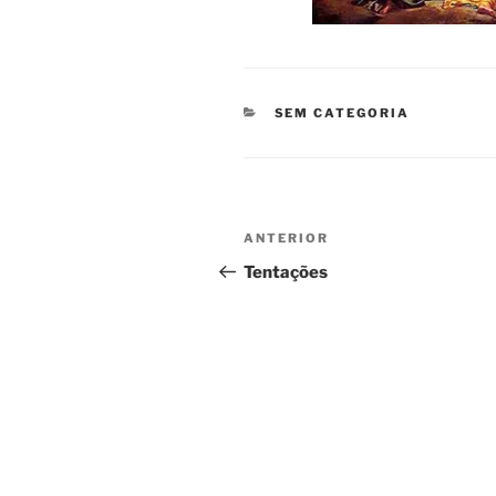
CATEGORIAS
SEM CATEGORIA
Navegação
Conteúdo
ANTERIOR
de
anterior
Tentações
artigos