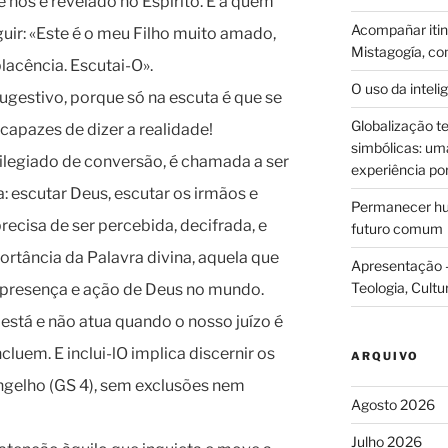
e nos é revelado no Espírito. E a quem
Acompañar itine
uir:
«Este é o meu Filho muito amado,
Mistagogía, co
lacência. Escutai-O».
O uso da intelig
sugestivo, porque só na escuta é que se
Globalização te
capazes de dizer a realidade!
simbólicas: uma 
legiado de conversão, é chamada a ser
experiência po
 escutar Deus, escutar os irmãos e
Permanecer hum
recisa de ser percebida, decifrada, e
futuro comum
ortância da Palavra divina, aquela que
Apresentação –
Teologia, Cultu
a presença e ação de Deus no mundo.
 está e não atua quando o nosso juízo é
cluem. E inclui-lO implica discernir os
ARQUIVO
angelho (GS 4), sem exclusões nem
Agosto 2026
Julho 2026