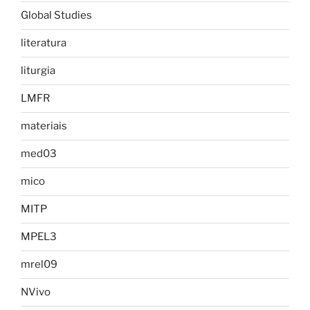
Global Studies
literatura
liturgia
LMFR
materiais
med03
mico
MITP
MPEL3
mrel09
NVivo