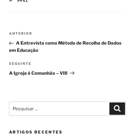
CATEGORIAS
PPEL
Navegação
Conteúdo
ANTERIOR
de
anterior
A Entrevista como Método de Recolha de Dados
artigos
em Educação
Conteúdo
SEGUINTE
seguinte
A Igreja é Comunhão – VIII
Pesquisar
Pesqui
por:
ARTIGOS RECENTES