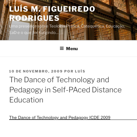
Saltar
LUÍS M. FIGUEIREDO
para
RODRIGUES
o
conteúdo
Uma presença sobre Teologia Prática, Catequética, Educação,
EaD e o que for surgindo…
Menu
PUBLICADO
10 DE NOVEMBRO, 2009
POR
LUÍS
EM
The Dance of Technology and
Pedagogy in Self-PAced Distance
Education
The Dance of Technology and Pedagogy ICDE 2009