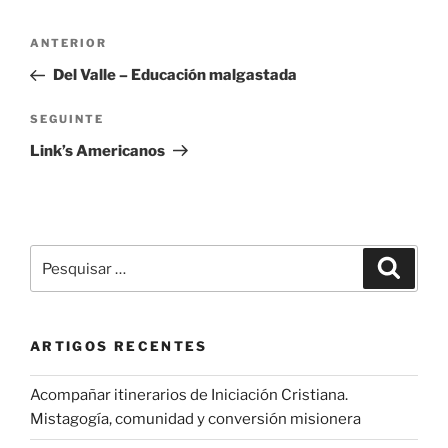
Navegação
Conteúdo
ANTERIOR
de
anterior
Del Valle – Educación malgastada
artigos
Conteúdo
SEGUINTE
seguinte
Link’s Americanos
Pesquisar
Pesqui
por:
ARTIGOS RECENTES
Acompañar itinerarios de Iniciación Cristiana.
Mistagogía, comunidad y conversión misionera