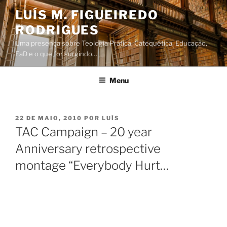
Saltar
LUÍS M. FIGUEIREDO
para
RODRIGUES
o
conteúdo
Uma presença sobre Teologia Prática, Catequética, Educação,
EaD e o que for surgindo…
Menu
PUBLICADO
22 DE MAIO, 2010
POR
LUÍS
EM
TAC Campaign – 20 year
Anniversary retrospective
montage “Everybody Hurt…