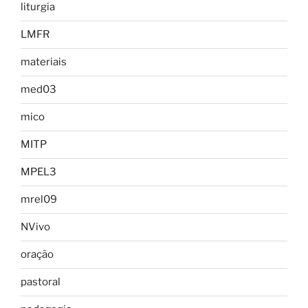
liturgia
LMFR
materiais
med03
mico
MITP
MPEL3
mrel09
NVivo
oração
pastoral