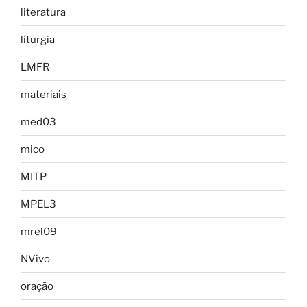
literatura
liturgia
LMFR
materiais
med03
mico
MITP
MPEL3
mrel09
NVivo
oração