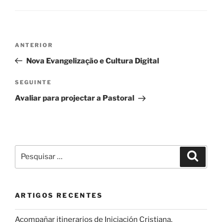
Navegação
Conteúdo
ANTERIOR
de
anterior
Nova Evangelização e Cultura Digital
artigos
Conteúdo
SEGUINTE
seguinte
Avaliar para projectar a Pastoral
Pesquisar
Pesqui
por:
ARTIGOS RECENTES
Acompañar itinerarios de Iniciación Cristiana.