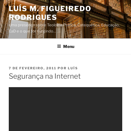
Saltar
LUÍS M. FIGUEIREDO
para
RODRIGUES
o
conteúdo
Uma presença sobre Teologia Prática, Catequética, Educação,
EaD e o que for surgindo…
Menu
PUBLICADO
7 DE FEVEREIRO, 2011
POR
LUÍS
EM
Segurança na Internet