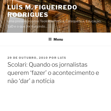
Saltar
LUÍS M. FIGUEIREDO
para
RODRIGUES
o
conteúdo
Uma presença sobre Teologia Prática, Catequética, Educação,
EaD e o que for surgindo…
Menu
PUBLICADO
29 DE OUTUBRO, 2010
POR
LUÍS
EM
Scolari: Quando os jornalistas
querem ‘fazer’ o acontecimento e
não ‘dar’ a notícia