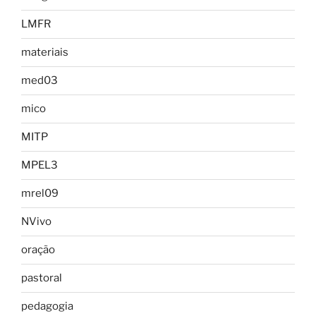
LMFR
materiais
med03
mico
MITP
MPEL3
mrel09
NVivo
oração
pastoral
pedagogia