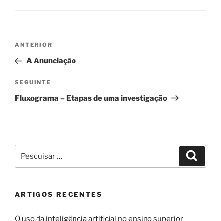
Navegação
Conteúdo
ANTERIOR
de
anterior
A Anunciação
artigos
Conteúdo
SEGUINTE
seguinte
Fluxograma – Etapas de uma investigação
Pesquisar
Pesqui
por:
ARTIGOS RECENTES
O uso da inteligência artificial no ensino superior