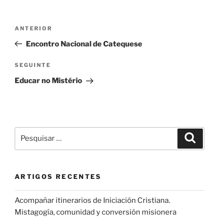
Navegação
Conteúdo
ANTERIOR
de
anterior
Encontro Nacional de Catequese
artigos
Conteúdo
SEGUINTE
seguinte
Educar no Mistério
Pesquisar
Pesqui
por:
ARTIGOS RECENTES
Acompañar itinerarios de Iniciación Cristiana.
Mistagogía, comunidad y conversión misionera