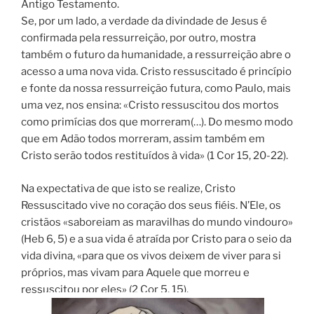
Antigo Testamento.
Se, por um lado, a verdade da
divindade de Jesus
é
confirmada pela ressurreição, por outro, mostra
também o futuro da humanidade, a ressurreição abre o
acesso a uma nova vida. Cristo ressuscitado é princípio
e fonte da
nossa ressurreição futura, como Paulo, mais
uma vez, nos ensina:
«Cristo ressuscitou dos mortos
como primícias dos que morreram(…). Do mesmo modo
que em Adão todos morreram, assim também em
Cristo serão todos restituídos à vida»
(1 Cor
15, 20-22).
Na expectativa de que isto se realize, Cristo
Ressuscitado vive no coração dos seus fiéis. N’Ele, os
cristãos «saboreiam as maravilhas do mundo vindouro»
(Heb
6, 5)
e a sua vida é atraída por Cristo para o seio da
vida divina, «para que os vivos deixem de viver para si
próprios, mas vivam para Aquele que morreu e
ressuscitou por eles»
(2 Cor
5, 15).