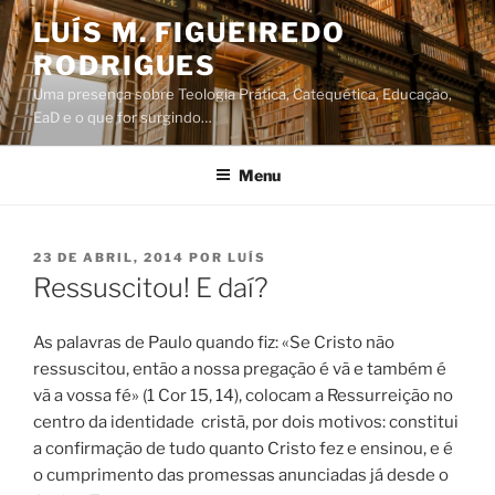
Saltar
LUÍS M. FIGUEIREDO
para
RODRIGUES
o
conteúdo
Uma presença sobre Teologia Prática, Catequética, Educação,
EaD e o que for surgindo…
Menu
PUBLICADO
23 DE ABRIL, 2014
POR
LUÍS
EM
Ressuscitou! E daí?
As palavras de Paulo quando fiz: «Se Cristo não
ressuscitou, então a nossa pregação é vã e também é
vã a vossa fé» (1 Cor 15, 14), colocam a Ressurreição no
centro da identidade cristã, por dois motivos: constitui
a confirmação de tudo quanto Cristo fez e ensinou, e é
o cumprimento das promessas anunciadas já desde o