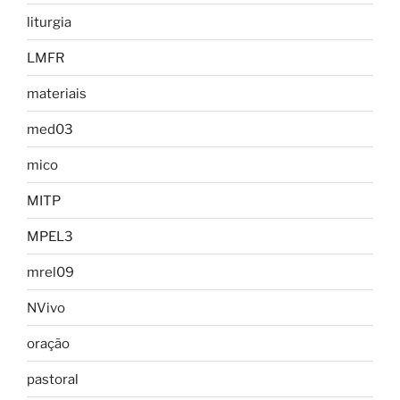
liturgia
LMFR
materiais
med03
mico
MITP
MPEL3
mrel09
NVivo
oração
pastoral