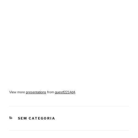
View more
presentations
from
guestf2214d4
.
CATEGORIAS
SEM CATEGORIA