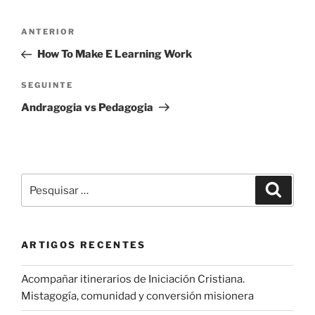
Navegação
Conteúdo
ANTERIOR
de
anterior
How To Make E Learning Work
artigos
Conteúdo
SEGUINTE
seguinte
Andragogia vs Pedagogia
Pesquisar
Pesqui
por:
ARTIGOS RECENTES
Acompañar itinerarios de Iniciación Cristiana.
Mistagogía, comunidad y conversión misionera