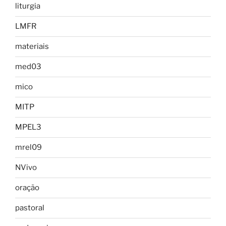
liturgia
LMFR
materiais
med03
mico
MITP
MPEL3
mrel09
NVivo
oração
pastoral