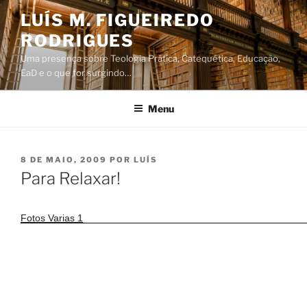
Saltar
LUÍS M. FIGUEIREDO
para
RODRIGUES
o
conteúdo
Uma presença sobre Teologia Prática, Catequética, Educação,
EaD e o que for surgindo…
Menu
PUBLICADO
8 DE MAIO, 2009
POR
LUÍS
EM
Para Relaxar!
Fotos Varias 1