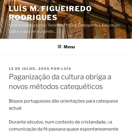
Saltar
LUÍS M. FIGUEIREDO
para
RODRIGUES
o
conteúdo
Uma presença sobre Teologia Prática, Catequética, Educação,
EaD e o que for surgindo…
Menu
PUBLICADO
12 DE JULHO, 2005
POR
LUÍS
EM
Paganização da cultura obriga a
novos métodos catequéticos
Bispos portugueses dão orientações para catequese
actual
Durante séculos, num contexto de cristandade, «a
comunicação da fé passava quase espontaneamente