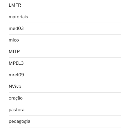
LMFR
materiais
med03
mico
MITP
MPEL3
mrel09
NVivo
oração
pastoral
pedagogia