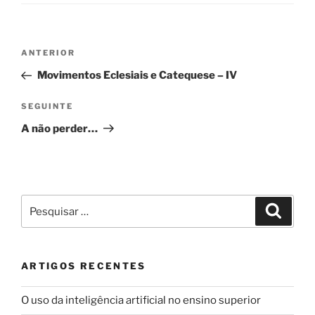
Navegação
Conteúdo
ANTERIOR
de
anterior
Movimentos Eclesiais e Catequese – IV
artigos
Conteúdo
SEGUINTE
seguinte
A não perder…
Pesquisar
Pesqui
por:
ARTIGOS RECENTES
O uso da inteligência artificial no ensino superior