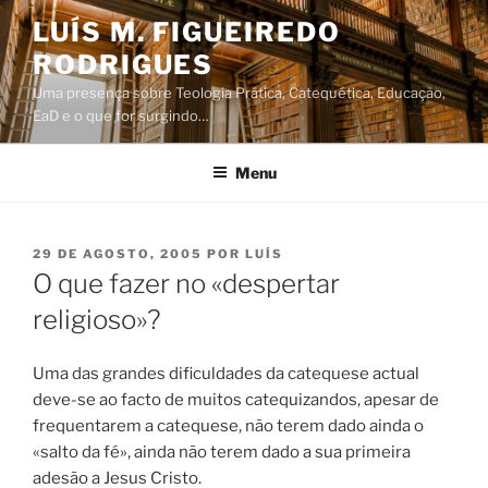
Saltar
LUÍS M. FIGUEIREDO
para
RODRIGUES
o
conteúdo
Uma presença sobre Teologia Prática, Catequética, Educação,
EaD e o que for surgindo…
Menu
PUBLICADO
29 DE AGOSTO, 2005
POR
LUÍS
EM
O que fazer no «despertar
religioso»?
Uma das grandes dificuldades da catequese actual
deve-se ao facto de muitos catequizandos, apesar de
frequentarem a catequese, não terem dado ainda o
«salto da fé», ainda não terem dado a sua primeira
adesão a Jesus Cristo.