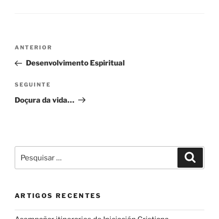
Navegação
Conteúdo
ANTERIOR
de
anterior
Desenvolvimento Espiritual
artigos
Conteúdo
SEGUINTE
seguinte
Doçura da vida…
Pesquisar
Pesqui
por:
ARTIGOS RECENTES