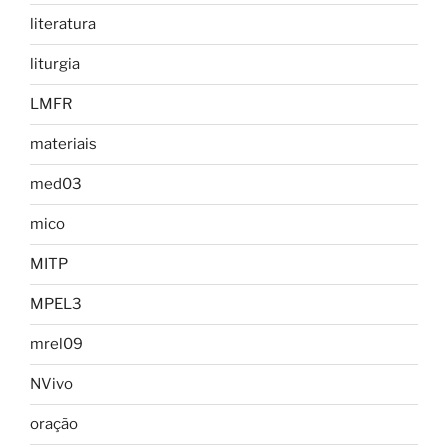
literatura
liturgia
LMFR
materiais
med03
mico
MITP
MPEL3
mrel09
NVivo
oração