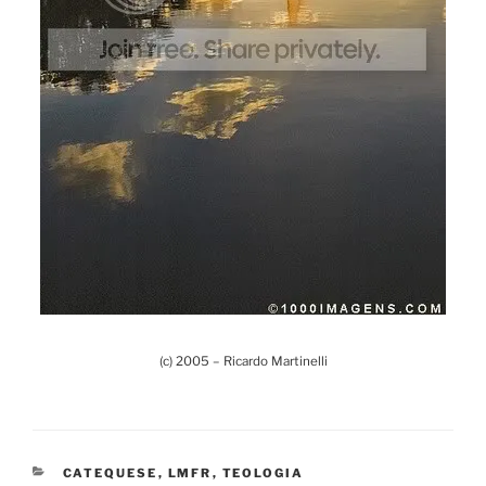
(c) 2005 – Ricardo Martinelli
CATEGORIAS
CATEQUESE
,
LMFR
,
TEOLOGIA