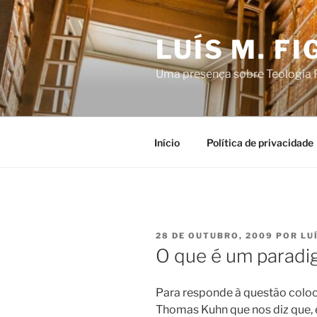
Saltar
para
LUÍS M. F
o
conteúdo
Uma presença sobre Teologia P
Início
Política de privacidade
PUBLICADO
28 DE OUTUBRO, 2009
POR
LU
EM
O que é um parad
Para responde à questão colo
Thomas Kuhn que nos diz que, 