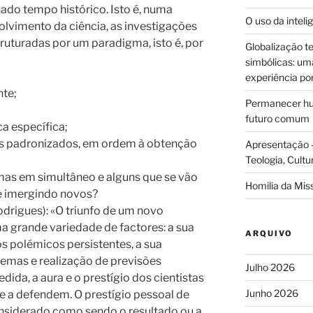
do tempo histórico. Isto é, numa
O uso da intelig
vimento da ciência, as investigações
truturadas por um paradigma, isto é, por
Globalização te
simbólicas: uma 
experiência po
nte;
Permanecer hum
futuro comum
 específica;
os padronizados, em ordem à obtenção
Apresentação –
Teologia, Cultu
as em simultâneo e alguns que se vão
Homilia da Mis
e imergindo novos?
drigues): «O triunfo de um novo
 grande variedade de factores: a sua
ARQUIVO
s polémicos persistentes, a sua
lemas e realização de previsões
Julho 2026
da, a aura e o prestígio dos cientistas
Junho 2026
e a defendem. O prestígio pessoal de
onsiderado como sendo o resultado ou a