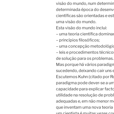
visão do mundo, num determina
determinada época do desenvol
científicas são orientadas e es
uma visão do mundo.
Esta visão do mundo inclui:
– uma teoria científica domina
– princípios filosóficos;
– uma concepção metodológica
– leis e procedimentos técnic
de solução para os problemas.
Mas porque há vários paradigm
sucedendo, deixando cair uns 
Escutemos Kuhn (citado por Ro
paradigma pode dever-se a uma
capacidade para explicar facto
utilidade na resolução de prob
adequadas e, em não menor medi
que inventam uma nova teoria 
um cientista é muitas vezes c