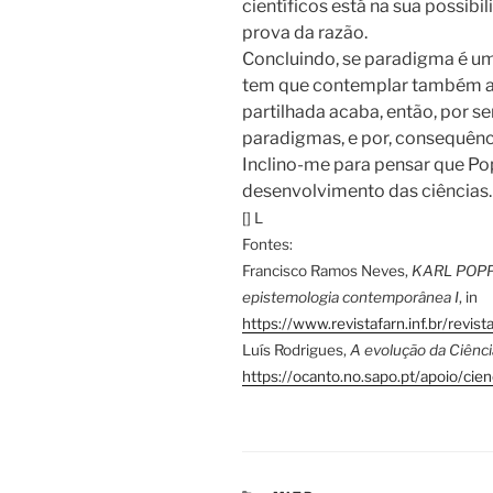
científicos está na sua possib
prova da razão.
Concluindo, se paradigma é u
tem que contemplar também a dú
partilhada acaba, então, por s
paradigmas, e por, consequênci
Inclino-me para pensar que P
desenvolvimento das ciências
[] L
Fontes:
Francisco Ramos Neves,
KARL POPPE
epistemologia contemporânea I
, in
https://www.revistafarn.inf.br/revis
Luís Rodrigues,
A evolução da Ciênci
https://ocanto.no.sapo.pt/apoio/ci