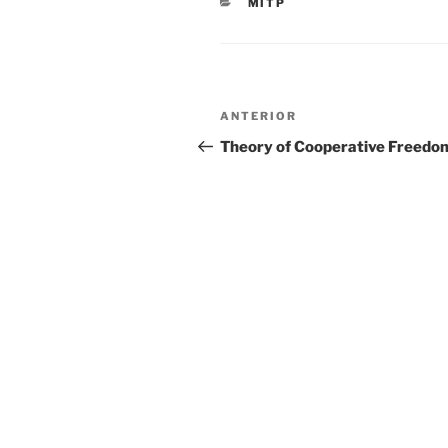
CATEGORIAS
MITP
Navegação
Conteúdo
ANTERIOR
de
anterior
Theory of Cooperative Freedo
artigos