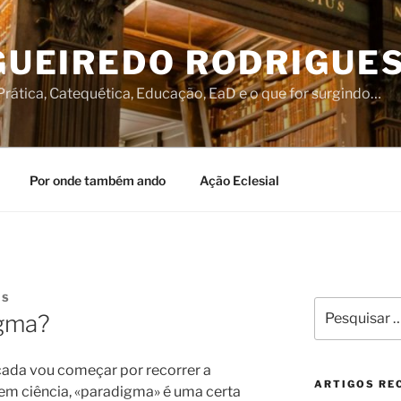
IGUEIREDO RODRIGUE
rática, Catequética, Educação, EaD e o que for surgindo…
Por onde também ando
Ação Eclesial
ÍS
Pesquisar
igma?
por:
cada vou começar por recorrer a
ARTIGOS RE
em ciência, «paradigma» é uma certa