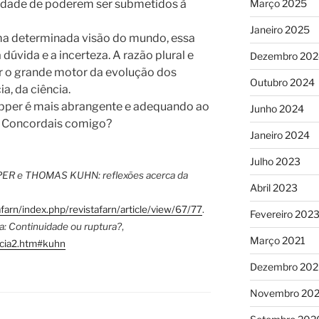
ilidade de poderem ser submetidos à
Março 2025
Janeiro 2025
ma determinada visão do mundo, essa
vida e a incerteza. A razão plural e
Dezembro 202
er o grande motor da evolução dos
Outubro 2024
a, da ciência.
opper é mais abrangente e adequando ao
Junho 2024
. Concordais comigo?
Janeiro 2024
Julho 2023
R e THOMAS KUHN: reflexões acerca da
Abril 2023
tafarn/index.php/revistafarn/article/view/67/77
.
Fevereiro 202
a: Continuidade ou ruptura?
,
Março 2021
encia2.htm#kuhn
Dezembro 20
Novembro 20