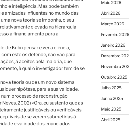
Maio 2026
nho e inteligência. Mas pode também
s e amizades influentes no mundo das
Abril 2026
e uma nova teoria se imponha, o seu
Março 2026
relativamente elevada na hierarquia
cesso a financiamento para a
Fevereiro 202
Janeiro 2026
o de Kuhn pensar e ver a ciência,
l com este os defende, não vão para
Dezembro 202
ções já aceites pela maioria, que
Novembro 20
mento, à qual o investigador tem de se
Outubro 2025
nova teoria ou de um novo sistema
Julho 2025
ualquer hipótese, para a sua validade,
 num processo de reconstrução
Junho 2025
or Neves, 2002) «Ora, eu sustento que as
Maio 2025
teiramente justificáveis ou verificáveis,
sceptíveis de se verem submetidas à
Abril 2025
ividade e validade dos enunciados