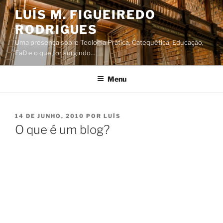
Saltar
LUÍS M. FIGUEIREDO
para
RODRIGUES
o
conteúdo
Uma presença sobre Teologia Prática, Catequética, Educação,
EaD e o que for surgindo…
Menu
PUBLICADO
14 DE JUNHO, 2010
POR
LUÍS
EM
O que é um blog?