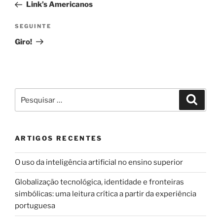
anterior
Link’s Americanos
artigos
Conteúdo
SEGUINTE
seguinte
Giro!
Pesquisar
Pesqui
por:
ARTIGOS RECENTES
O uso da inteligência artificial no ensino superior
Globalização tecnológica, identidade e fronteiras
simbólicas: uma leitura crítica a partir da experiência
portuguesa