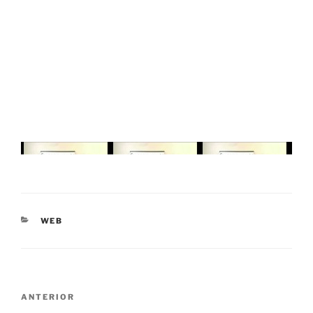
CATEGORIAS
WEB
Navegação
Conteúdo
ANTERIOR
de