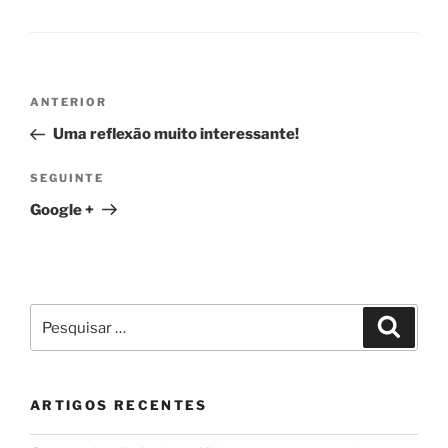
Navegação
Conteúdo
ANTERIOR
de
anterior
Uma reflexão muito interessante!
artigos
Conteúdo
SEGUINTE
seguinte
Google +
Pesquisar
Pesqui
por:
ARTIGOS RECENTES