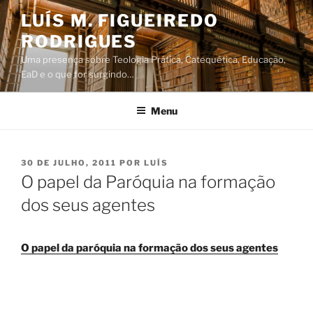
Saltar
LUÍS M. FIGUEIREDO
para
RODRIGUES
o
conteúdo
Uma presença sobre Teologia Prática, Catequética, Educação,
EaD e o que for surgindo…
Menu
PUBLICADO
30 DE JULHO, 2011
POR
LUÍS
EM
O papel da Paróquia na formação
dos seus agentes
O papel da paróquia na formação dos seus agentes