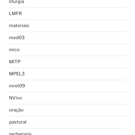
liturgia
LMFR
materiais
med03
mico
MITP
MPEL3
mrel09
NVivo
oração
pastoral
pedagogia