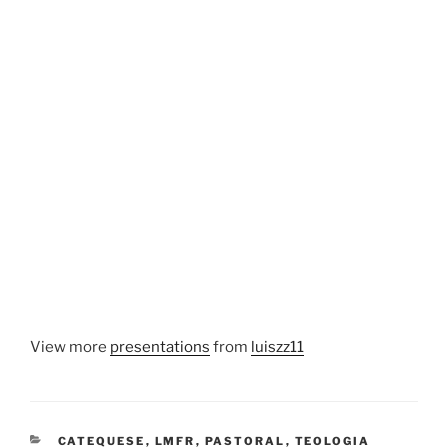
View more
presentations
from
luiszz11
CATEGORIAS
CATEQUESE
,
LMFR
,
PASTORAL
,
TEOLOGIA