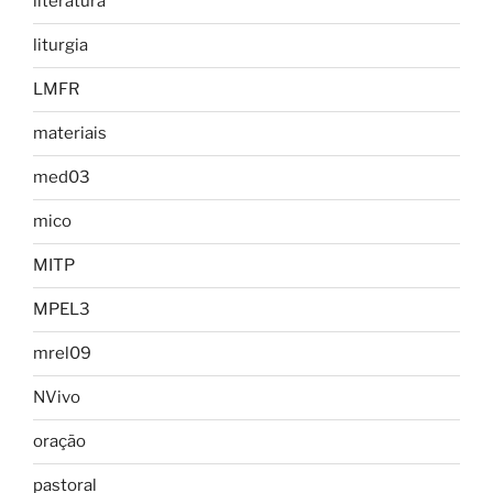
literatura
liturgia
LMFR
materiais
med03
mico
MITP
MPEL3
mrel09
NVivo
oração
pastoral