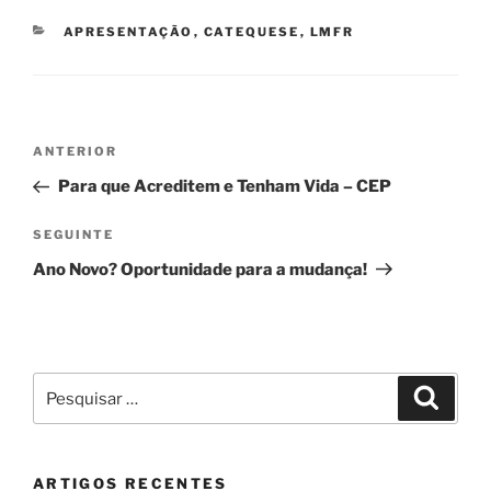
CATEGORIAS
APRESENTAÇÃO
,
CATEQUESE
,
LMFR
Navegação
Conteúdo
ANTERIOR
de
anterior
Para que Acreditem e Tenham Vida – CEP
artigos
Conteúdo
SEGUINTE
seguinte
Ano Novo? Oportunidade para a mudança!
Pesquisar
Pesqui
por:
ARTIGOS RECENTES